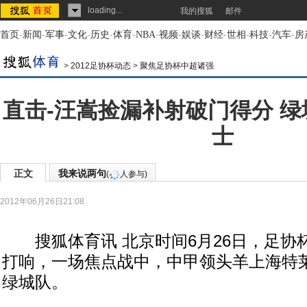
loading...
我的搜狐
邮件
首页
-
新闻
-
军事
-
文化
-
历史
-
体育
-
NBA
-
视频
-
娱谈
-
财经
-
世相
-
科技
-
汽车
-
房
>
2012足协杯动态
>
聚焦足协杯中超诸强
直击-汪嵩捡漏补射破门得分 绿
士
正文
我来说两句
(
人参与)
2012年06月26日21:08
搜狐体育讯 北京时间6月26日，足协
打响，一场焦点战中，中甲领头羊上海特
绿城队。