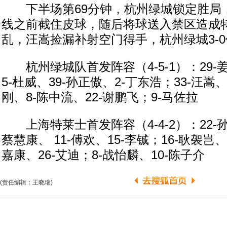
下半场第69分钟，杭州绿城锁定胜局
线之前截住皮球，随后将球送入禁区造成
乱，汪嵩捡漏补射空门得手，杭州绿城3-
杭州绿城队首发阵容（4-5-1）：29-姜
5-杜威、39-孙正傲、2-丁东浩；33-汪嵩、
刚、8-陈中流、22-谢鹏飞；9-马佐拉
上海特莱士首发阵容（4-4-2）：22-孙
蔡慧康、 11-傅欢、15-李铖；16-耿袈岂、
嘉康、26-艾迪；8-战怡麟、10-陈子介
(责任编辑：王晓瑞)