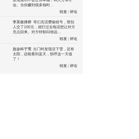
发现成功不会让你幸福，和人分享才
会。当你赚到很多钱时…
转发
|
评论
李英俊律师
哥们充话费输错号，替别
人交了100元，就打过去电话想让对方
充点回来。对方特郁闷地说…
转发
|
评论
急诊科于莺
出门时发现没下雪，还有
太阳，还能看到蓝天，惊呼这一天值
了！
转发
|
评论