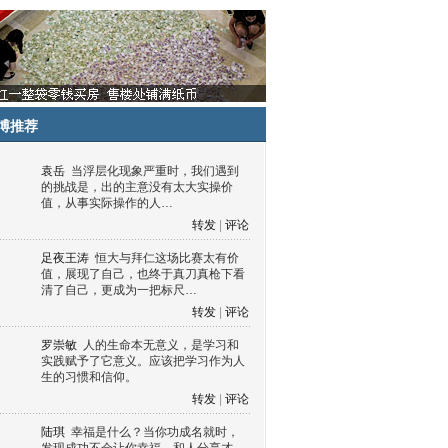
博推荐
袁岳
当浮层化现象严重时，我们遇到
的挑战是，出的主意没有太大实操价
值，从事实际操作的人…
转发
|
评论
足夜王涛
恒大与拜仁这场比赛太有价
值，展现了自己，也终于真刀真枪下看
清了自己，更成为一把标尺…
转发
|
评论
罗崇敏
人的生命本无意义，是学习和
实践赋予了它意义。应该把学习作为人
生的习惯和信仰。
转发
|
评论
陆琪
幸福是什么？当你功成名就时，