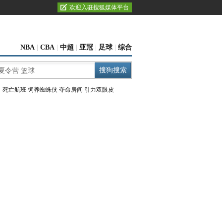
欢迎入驻搜狐媒体平台
NBA
|
CBA
|
中超
|
亚冠
|
足球
|
综合
：
死亡航班
饲养蜘蛛侠
夺命房间
引力双眼皮