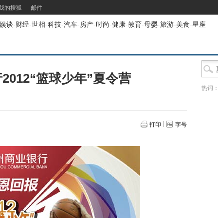
我的搜狐
邮件
娱谈
-
财经
-
世相
-
科技
-
汽车
-
房产
-
时尚
-
健康
-
教育
-
母婴
-
旅游
-
美食
-
星座
2012“篮球少年”夏令营
热词
打印
字号