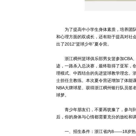
为了提高中小学生身体素质，培养团队
和心理方面的双成长，还有助于提高对社
出了2012“篮球少年”夏令营。
浙江稠州篮球俱乐部男女篮参加CBA、WC
迹，一路杀入总决赛，最终取得了亚军，
理模式、中西结合的先进篮球教学理念。
士担任主教练。本次夏令营还增加了体能课
NBA大牌球星、获得浙江稠州银行队员签
球梦。
青少年朋友们，不要再犹豫了，参与到
后，你的身体与心情都需要充分的放松和
一、招生条件：浙江省内8——18岁热