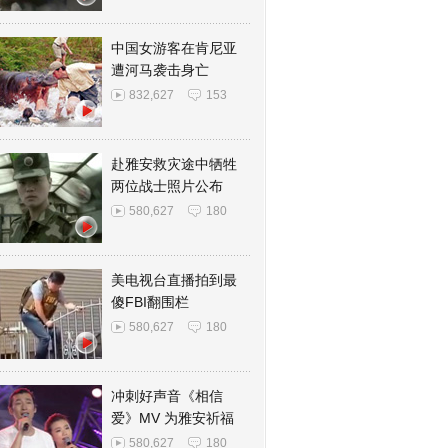
中国女游客在肯尼亚
遭河马袭击身亡
832,627
153
赴雅安救灾途中牺牲
两位战士照片公布
580,627
180
美电视台直播拍到最
傻FBI翻围栏
580,627
180
冲刺好声音《相信
爱》MV 为雅安祈福
580,627
180