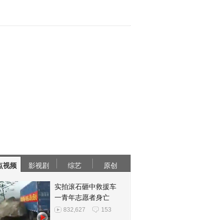
点视频
影视剧
综艺
原创
实拍滚石砸中救援车
一青年志愿者身亡
832,627
153