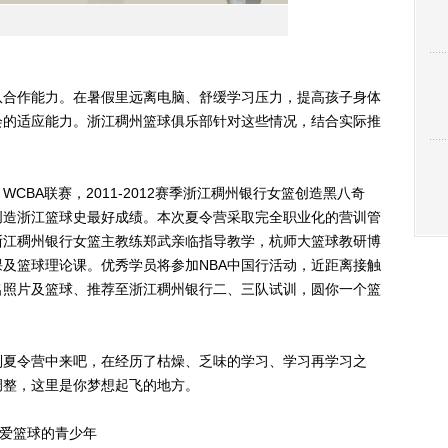
合作能力。在暑假里远离电脑、舒缓学习压力，提高孩子身体
会的适应能力。浙江稠州篮球俱乐部针对这些情况，结合实际推
BA联赛，2011-2012赛季浙江稠州银行女篮创造黑八奇
创造浙江篮球史最好成绩。本次夏令营采取完全职业化的营训管
浙江稠州银行女篮主教练郑武亲临指导教学，杭师大篮球教研博
及篮球理论课。优秀学员将参加NBA中国行活动，近距离接触
名照片及篮球、推荐至浙江稠州银行二、三队试训，圆你一个篮
夏令营中来吧，在经历了枯燥、乏味的学习、学习再学习之
调整，这里是你梦想起飞的地方。
爱篮球的青少年