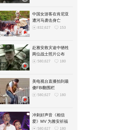
中国女游客在肯尼亚
遭河马袭击身亡
832,627
153
赴雅安救灾途中牺牲
两位战士照片公布
580,627
180
美电视台直播拍到最
傻FBI翻围栏
580,627
180
冲刺好声音《相信
爱》MV 为雅安祈福
580,627
180