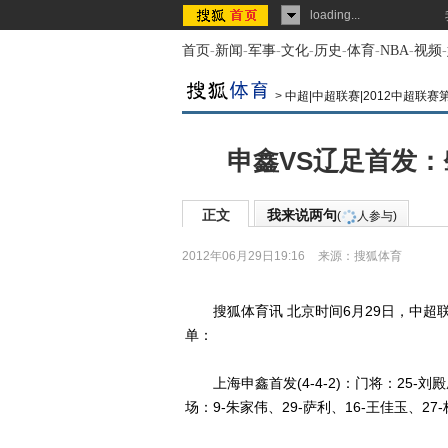
loading...
首页
-
新闻
-
军事
-
文化
-
历史
-
体育
-
NBA
-
视频
-
>
中超|中超联赛|2012中超联赛
申鑫VS辽足首发：
正文
我来说两句
(
人参与)
2012年06月29日19:16
来源：
搜狐体育
搜狐体育讯 北京时间6月29日，中超联
单：
上海申鑫首发(4-4-2)：门将：25-刘殿
场：9-朱家伟、29-萨利、16-王佳玉、27