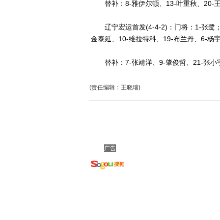
替补：8-雅伊尔顿、13-叶重秋、20-王赟
辽宁宏运首发(4-4-2)：门将：1-张鹭；
金泰延、10-维拉特科、19-布兰丹、6-杨
替补：7-张靖洋、9-肇俊哲、21-张小宇、
(责任编辑：王晓瑞)
广告