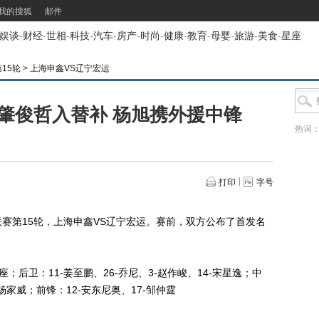
我的搜狐
邮件
娱谈
-
财经
-
世相
-
科技
-
汽车
-
房产
-
时尚
-
健康
-
教育
-
母婴
-
旅游
-
美食
-
星座
第15轮
>
上海申鑫VS辽宁宏运
肇俊哲入替补 杨旭携外援中锋
热词
打印
字号
赛第15轮，上海申鑫VS辽宁宏运。赛前，双方公布了首发名
座；后卫：11-姜至鹏、26-乔尼、3-赵作峻、14-宋星逸；中
-杨家威；前锋：12-安东尼奥、17-邹仲霆