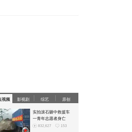
点视频
影视剧
综艺
原创
实拍滚石砸中救援车
一青年志愿者身亡
832,627
153