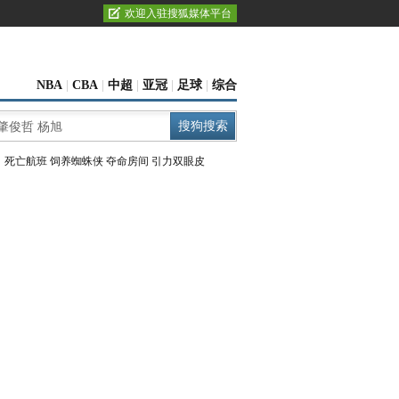
欢迎入驻搜狐媒体平台
NBA
|
CBA
|
中超
|
亚冠
|
足球
|
综合
：
死亡航班
饲养蜘蛛侠
夺命房间
引力双眼皮