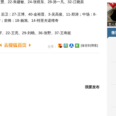
、22-朱建敏、24-张煜东、28-孙一凡、32-江晓辰
后卫：27-王博、40-金裕晋、3-吴高俊、11-郑涛；中场：8-
宇；前锋：18-杨旭、14-特里夫诺维奇
微
22-王亮、29-刘旸、36-张野、37-王寿挺
[保存到博客]
分享：
我要发布