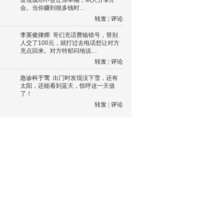
发现成功不会让你幸福，和人分享才
会。当你赚到很多钱时…
转发
|
评论
李英俊律师
哥们充话费输错号，替别
人交了100元，就打过去电话想让对方
充点回来。对方特郁闷地说…
转发
|
评论
急诊科于莺
出门时发现没下雪，还有
太阳，还能看到蓝天，惊呼这一天值
了！
转发
|
评论