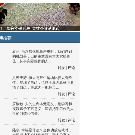
博推荐
袁岳
当浮层化现象严重时，我们遇到
的挑战是，出的主意没有太大实操价
值，从事实际操作的人…
转发
|
评论
足夜王涛
恒大与拜仁这场比赛太有价
值，展现了自己，也终于真刀真枪下看
清了自己，更成为一把标尺…
转发
|
评论
罗崇敏
人的生命本无意义，是学习和
实践赋予了它意义。应该把学习作为人
生的习惯和信仰。
转发
|
评论
陆琪
幸福是什么？当你功成名就时，