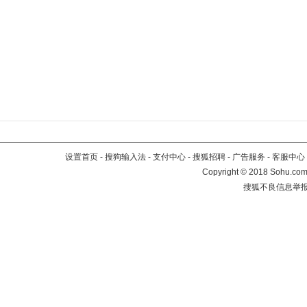
设置首页
-
搜狗输入法
-
支付中心
-
搜狐招聘
-
广告服务
-
客服中心
Copyright
©
2018 Sohu.com 
搜狐不良信息举