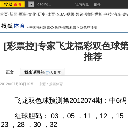
loading...
我的搜狐
邮件
首页
-
新闻
-
军事
-
文化
-
历史
-
体育
-
NBA
-
视频
-
娱谈
-
财经
-
世相
-
科技
-
汽车
-
房
>
中国福利彩票-双色球-搜狐彩票
>
双色球预测
[彩票控]专家飞龙福彩双色球第1
推荐
正文
我来说两句
(
人参与)
2012年07月03日10:51
来源：
搜狐体育
飞龙双色球预测第2012074期：中6码
红球胆码： 03 ，05 ，11 ，12 ，15 ，
23 ，28 ，30 ，32