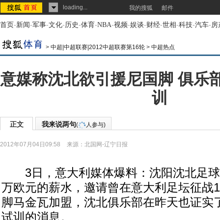
loading...
我的搜狐
邮件
首页
-
新闻
-
军事
-
文化
-
历史
-
体育
-
NBA
-
视频
-
娱谈
-
财经
-
世相
-
科技
-
汽车
-
房
>
中超|中超联赛|2012中超联赛第16轮
>
中超热点
意媒称沈北欲引援尼国脚 俱乐
训
正文
我来说两句
(
人参与)
2012年07月04日09:58
来源：
北国网-辽宁日报
3日，意大利媒体爆料：沈阳沈北足球俱
万欧元的薪水，邀请曾在意大利足坛征战1
脚马金瓦加盟，沈北俱乐部在昨天也证实
试训的消息。