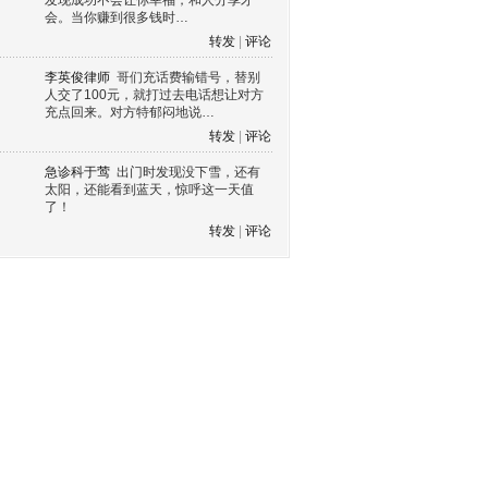
发现成功不会让你幸福，和人分享才
会。当你赚到很多钱时…
转发
|
评论
李英俊律师
哥们充话费输错号，替别
人交了100元，就打过去电话想让对方
充点回来。对方特郁闷地说…
转发
|
评论
急诊科于莺
出门时发现没下雪，还有
太阳，还能看到蓝天，惊呼这一天值
了！
转发
|
评论