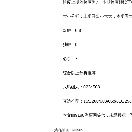
跨度上期的跨度为7，本期跨度继续平稳
大小分析：上期开出小大大，本期看大号
双胆：6 8
独胆：0
必杀：7
综合以上分析推荐：
六码组六：0234568
直选推荐：159/260/608/668/810/258/42
本文由
9188彩票网
提供，未经授权，
(责任编辑：kuner)