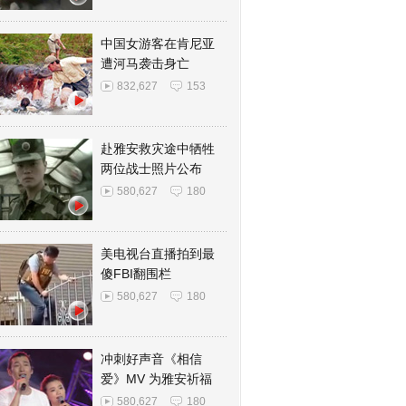
中国女游客在肯尼亚
遭河马袭击身亡
832,627
153
赴雅安救灾途中牺牲
两位战士照片公布
580,627
180
美电视台直播拍到最
傻FBI翻围栏
580,627
180
冲刺好声音《相信
爱》MV 为雅安祈福
580,627
180