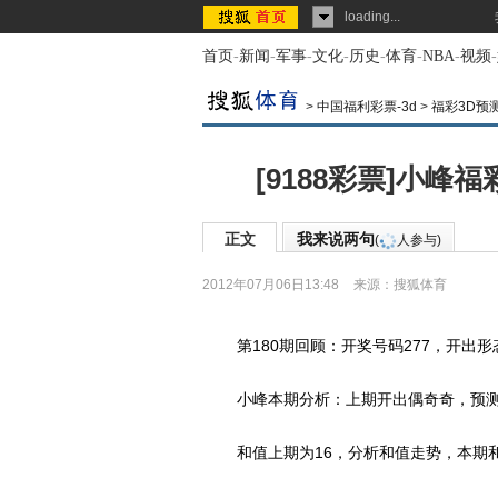
loading...
首页
-
新闻
-
军事
-
文化
-
历史
-
体育
-
NBA
-
视频
-
>
中国福利彩票-3d
>
福彩3D预
[9188彩票]小峰福彩
正文
我来说两句
(
人参与)
2012年07月06日13:48
来源：
搜狐体育
第180期回顾：开奖号码277，开出形
小峰本期分析：上期开出偶奇奇，预测本
和值上期为16，分析和值走势，本期和值