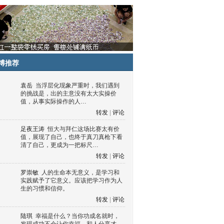
博推荐
袁岳
当浮层化现象严重时，我们遇到
的挑战是，出的主意没有太大实操价
值，从事实际操作的人…
转发
|
评论
足夜王涛
恒大与拜仁这场比赛太有价
值，展现了自己，也终于真刀真枪下看
清了自己，更成为一把标尺…
转发
|
评论
罗崇敏
人的生命本无意义，是学习和
实践赋予了它意义。应该把学习作为人
生的习惯和信仰。
转发
|
评论
陆琪
幸福是什么？当你功成名就时，