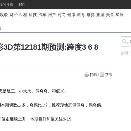
我的搜狐
邮件
娱谈
-
财经
-
世相
-
科技
-
汽车
-
房产
-
时尚
-
健康
-
教育
-
母婴
-
旅游
-
美食
-
星座
测
3D第12181期预测:跨度3 6 8
热词
打印
字号
态是组三、小大大、偶奇奇、和值16。
期偶数占多，奇偶比1:2，推荐形他态偶偶奇，偶奇偶。
走继续上升，本期看好和值关注9-19