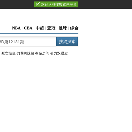
欢迎入驻搜狐媒体平台
NBA
|
CBA
|
中超
|
亚冠
|
足球
|
综合
：
死亡航班
饲养蜘蛛侠
夺命房间
引力双眼皮