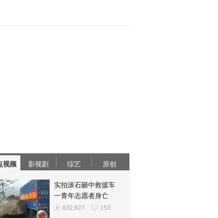
点视频
影视剧
综艺
原创
实拍滚石砸中救援车
一青年志愿者身亡
832,627
153