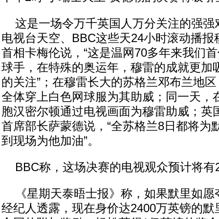
这是一场令万千英国人万分关注的强强
电视台天空、BBC这些天24小时滚动播
首相卡梅伦说，“这是温网70多年来我们
球手，在特殊的奥运年，穆雷的成就更加
的关注”；在穆雷长大的苏格兰邓布兰地区
全体穿上白色网球服为其助威；同一天，在
胞汉密尔顿通过电视画面为穆雷助威；英
首席部长萨蒙德说，“全苏格兰8日都将为
到现场为他加油”。
BBC称，这场决赛的电视观众预计将有2
《星期天泰晤士报》称，如果默里如愿
经纪人透露，现在身价达2400万英镑的