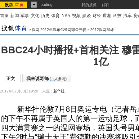
loading...
我的搜狐
邮件
首页
-
新闻
-
军事
-
文化
-
历史
-
体育
-
NBA
-
视频
-
娱谈
-
财经
-
世相
-
科技
-
汽车
-
房
>
温网|2012年温布尔登网球公开赛
>
2012温网群雄
BBC24小时播报+首相关注 
1亿
正文
我来说两句
(
人参与)
2012年07月08日19:20
来源：
新华社
新华社伦敦7月8日奥运专电（记者岳
的下午不再属于英国人的第一运动足球，
四大满贯赛之一的温网赛场，英国头号男
下午2时与“瑞士天王”费德勒的决赛将吸