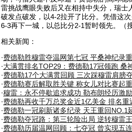
雷挑战鹰眼失败后又在相持中失分，瑞士
破发点破发，以4-2拉开了比分。凭借这
6-3再下一城，以总比分2-1暂时领先。（
相关新闻：
·
费德勒胜穆雷夺温网第七冠 平桑神纪录重回
·
大满贯排名TOP29：费德勒17冠领跑 桑
·
费德勒17个大满贯回顾 三次踩穆雷肩膀夺
·
费德勒赛后解取胜关键 称女儿对比赛起
·
穆雷：永不停歇追求成功 勒布朗经历激
·
费德勒再收千万总奖金近1亿美金 排名重
·
费德勒一冠刷新诸多纪录 天王重回NO.1
·
费德勒夺冠路：第三轮险出局 逆转穆雷
·
费德勒历届温网回顾：七夺冠 曾实现五