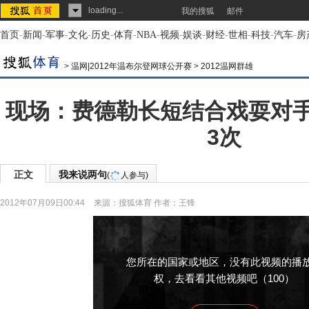
loading...
我的搜狐
邮件
首页
-
新闻
-
军事
-
文化
-
历史
-
体育
-
NBA
-
视频
-
娱谈
-
财经
-
世相
-
科技
-
汽车
-
房
>
温网|2012年温布尔登网球公开赛
>
2012温网群雄
现场：费德勒长短结合戏耍对手
3次
正文
我来说两句
(
人参与)
2012年07月09日00:44
来源：
搜狐体育
作者：王锋
您所在的国家或地区，没有此视频的播
权，去看看其他视频吧（100）