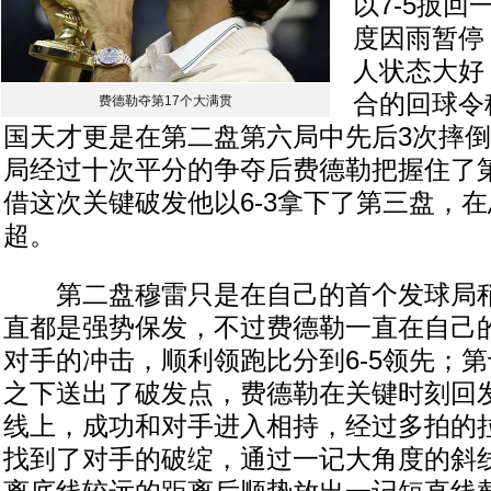
以7-5扳
度因雨暂停
人状态大好
合的回球令
费德勒夺第17个大满贯
国天才更是在第二盘第六局中先后3次摔
局经过十次平分的争夺后费德勒把握住了
借这次关键破发他以6-3拿下了第三盘，在
超。
第二盘穆雷只是在自己的首个发球局稍
直都是强势保发，不过费德勒一直在自己
对手的冲击，顺利领跑比分到6-5领先；
之下送出了破发点，费德勒在关键时刻回
线上，成功和对手进入相持，经过多拍的
找到了对手的破绽，通过一记大角度的斜