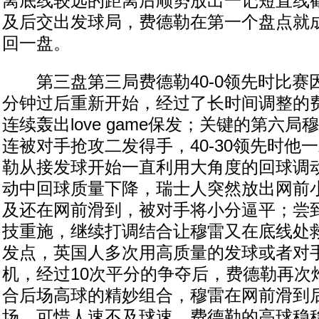
离底线较远的距离后顺势放出一记短直线
及后交出发球局，费德勒在第一个盘点就成
回一盘。
第三盘第三局费德勒40-0领先时比赛因
分钟过后重新开始，经过了长时间调整的
连续轰出love game保发；关键的第六
连被对手抢攻二发得手，40-30领先时他
勒从接发球开始一直利用大角度的回球调
动中回球质量下降，瑞士人突然放出网前
及还在网前滑到，被对手将小分逼平；尝
技重施，继续打调结合让穆雷又在底线处
发点，英国人多次用高质量的发球或者对
机，经过10次平分的争夺后，费德勒再次
合后场高球的精妙组合，穆雷在网前滑到
场，可惜人速不及球速，费德勒的高球稳