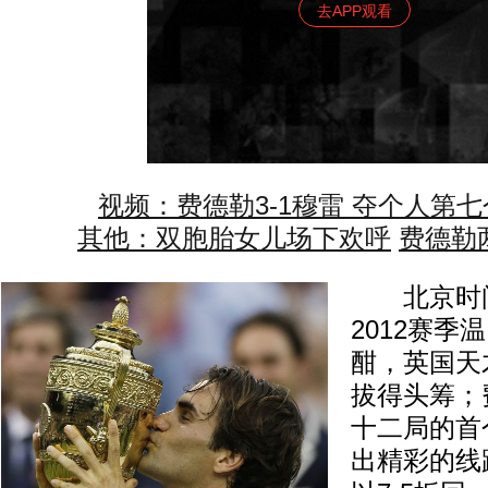
去APP观看
视频：费德勒3-1穆雷 夺个人第
其他：双胞胎女儿场下欢呼
费德勒
北京时间
2012赛
酣，英国天
拔得头筹；
十二局的首
出精彩的线