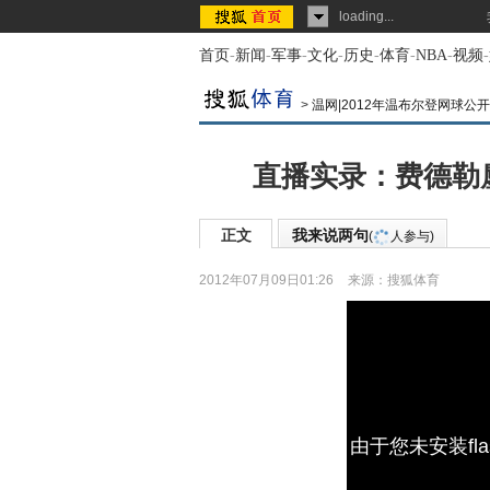
loading...
首页
-
新闻
-
军事
-
文化
-
历史
-
体育
-
NBA
-
视频
-
>
温网|2012年温布尔登网球公
直播实录：费德勒
正文
我来说两句
(
人参与)
2012年07月09日01:26
来源：
搜狐体育
由于您未安装fl