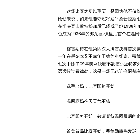
这场比赛之所以重要，是因为他不仅仅
德勒来说，如果他能夺冠将追平桑普拉斯七
在半决赛击败特松加后已经成了继1938
否成为1936年的弗莱德-佩里后首个在
穆雷期待在他第四次大满贯决赛首次赢得冠
一年在墨尔本又不幸负于德约科维奇。费德
七次中除了09年美网决赛不敌德尔波特罗
远远超过费德勒，这是一场无论谁夺冠都
选手出场，比赛即将开始
温网赛场今天天气不错
比赛即将开始，敬请期待温网最后的巅
首盘首局比赛开始，费德勒率先发球