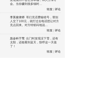
发现成功不会让你幸福，和人分享才
会。当你赚到很多钱时…
转发
|
评论
李英俊律师
哥们充话费输错号，替别
人交了100元，就打过去电话想让对方
充点回来。对方特郁闷地说…
转发
|
评论
急诊科于莺
出门时发现没下雪，还有
太阳，还能看到蓝天，惊呼这一天值
了！
转发
|
评论