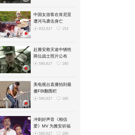
中国女游客在肯尼亚
遭河马袭击身亡
832,627
153
赴雅安救灾途中牺牲
两位战士照片公布
580,627
180
美电视台直播拍到最
傻FBI翻围栏
580,627
180
冲刺好声音《相信
爱》MV 为雅安祈福
580,627
180