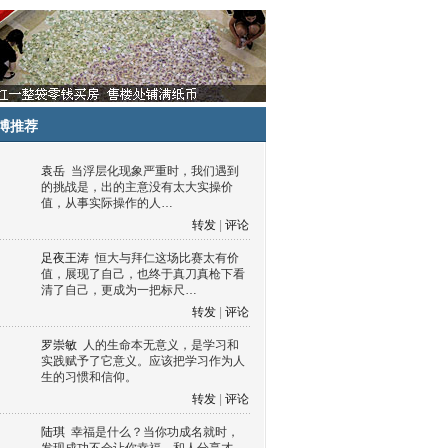
博推荐
袁岳
当浮层化现象严重时，我们遇到
的挑战是，出的主意没有太大实操价
值，从事实际操作的人…
转发
|
评论
足夜王涛
恒大与拜仁这场比赛太有价
值，展现了自己，也终于真刀真枪下看
清了自己，更成为一把标尺…
转发
|
评论
罗崇敏
人的生命本无意义，是学习和
实践赋予了它意义。应该把学习作为人
生的习惯和信仰。
转发
|
评论
陆琪
幸福是什么？当你功成名就时，