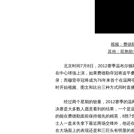
视频：费德勒
其他：双胞胎
北京时间7月8日，2012赛季温布尔顿
在中心球场上演，如果费德勒夺冠将追平桑
录；而穆雷夺冠将成为76年来首个在温网
时开始视频、图文和比分三种方式同时直
经过两个星期的较量，2012赛季的温
决赛是大多数人愿意看到的结果，一个是
的能在费德勒面前保持领先的精英，8胜7
士人一盘未失拿下最近两场交锋外，他还
在大场面上的表现还是和三巨头有明显的