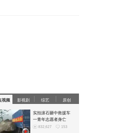
点视频
影视剧
综艺
原创
实拍滚石砸中救援车
一青年志愿者身亡
832,627
153