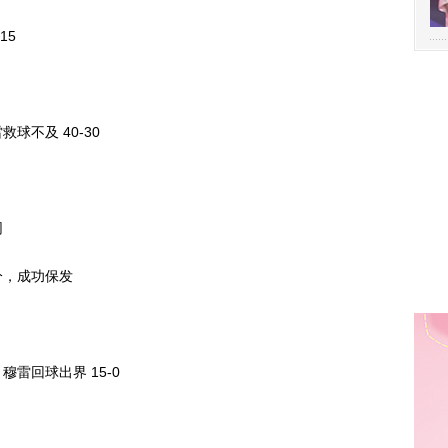
15
不及 40-30
网
，成功保发
回球出界 15-0