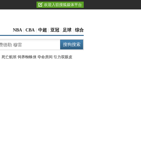
欢迎入驻搜狐媒体平台
NBA
|
CBA
|
中超
|
亚冠
|
足球
|
综合
：
死亡航班
饲养蜘蛛侠
夺命房间
引力双眼皮