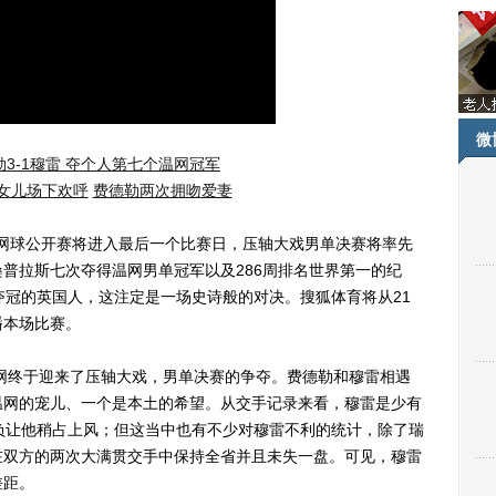
微
3-1穆雷 夺个人第七个温网冠军
女儿场下欢呼
费德勒两次拥吻爱妻
网球公开赛将进入最后一个比赛日，压轴大戏男单决赛将率先
普拉斯七次夺得温网男单冠军以及286周排名世界第一的纪
夺冠的英国人，这注定是一场史诗般的对决。搜狐体育将从21
播本场比赛。
网终于迎来了压轴大戏，男单决赛的争夺。费德勒和穆雷相遇
温网的宠儿、一个是本土的希望。从交手记录来看，穆雷是少有
负让他稍占上风；但这当中也有不少对穆雷不利的统计，除了瑞
在双方的两次大满贯交手中保持全省并且未失一盘。可见，穆雷
差距。