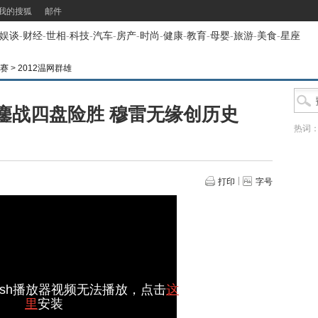
我的搜狐
邮件
娱谈
-
财经
-
世相
-
科技
-
汽车
-
房产
-
时尚
-
健康
-
教育
-
母婴
-
旅游
-
美食
-
星座
开赛
>
2012温网群雄
鏖战四盘险胜 穆雷无缘创历史
热词
打印
字号
ash播放器视频无法播放，点击
这
里
安装