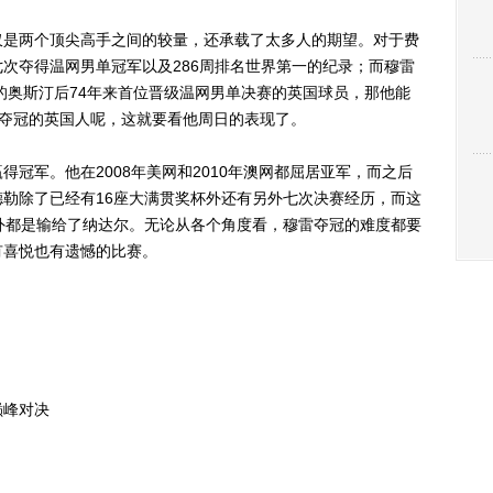
是两个顶尖高手之间的较量，还承载了太多人的期望。对于费
次夺得温网男单冠军以及286周排名世界第一的纪录；而穆雷
年的奥斯汀后74年来首位晋级温网男单决赛的英国球员，那他能
温网夺冠的英国人呢，这就要看他周日的表现了。
军。他在2008年美网和2010年澳网都屈居亚军，而之后
勒除了已经有16座大满贯奖杯外还有另外七次决赛经历，而这
外都是输给了纳达尔。无论从各个角度看，穆雷夺冠的难度都要
有喜悦也有遗憾的比赛。
峰对决