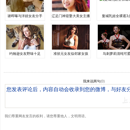
谢晖曝与洋妞女友分手
辽足门神迎娶大美女主播
曼城乳娃全裸遮3
约翰逊女友野味十足
准状元女友似邻家女孩
马刺萝莉清纯可
我来说两句
(
0
)
我们尊重网友发言的权利，请您尊重他人，文明用语。