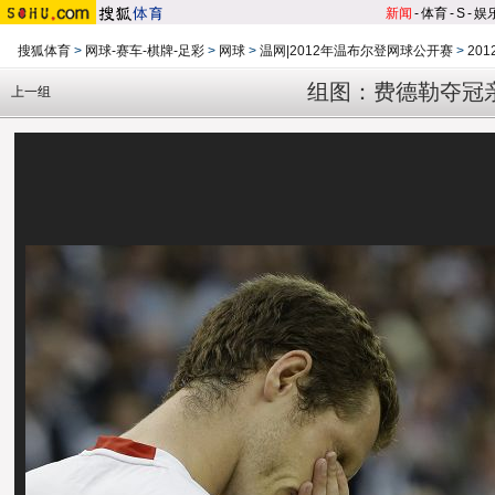
新闻
-
体育
-
S
-
娱
搜狐体育
>
网球-赛车-棋牌-足彩
>
网球
>
温网|2012年温布尔登网球公开赛
>
20
组图：费德勒夺冠
上一组