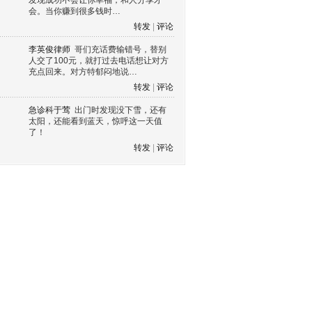
发现成功不会让你幸福，和人分享才
会。当你赚到很多钱时…
转发
|
评论
李英俊律师
哥们充话费输错号，替别
人交了100元，就打过去电话想让对方
充点回来。对方特郁闷地说…
转发
|
评论
急诊科于莺
出门时发现没下雪，还有
太阳，还能看到蓝天，惊呼这一天值
了！
转发
|
评论