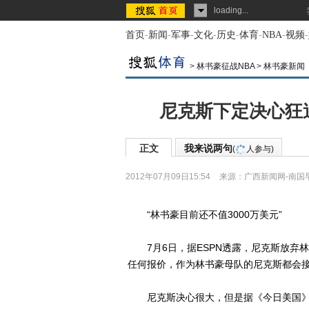
loading...
首页
-
新闻
-
军事
-
文化
-
历史
-
体育
-
NBA
-
视频
-
>
林书豪征战NBA
>
林书豪新闻
尼克斯下定决心狂
正文
我来说两句
(
人参与)
2012年07月09日15:54
来源：
广西新闻网-南国
“林书豪目前还不值3000万美元”
7月6日，据ESPN透露，尼克斯放弃林
任何报价，作为林书豪母队的尼克斯都会
尼克斯决心很大，但是据《今日美国》6