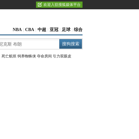
欢迎入驻搜狐媒体平台
NBA
|
CBA
|
中超
|
亚冠
|
足球
|
综合
：
死亡航班
饲养蜘蛛侠
夺命房间
引力双眼皮