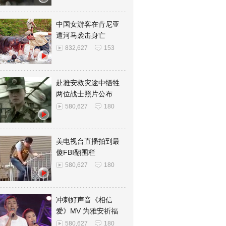
中国女游客在肯尼亚
遭河马袭击身亡
832,627
153
赴雅安救灾途中牺牲
两位战士照片公布
580,627
180
美电视台直播拍到最
傻FBI翻围栏
580,627
180
冲刺好声音《相信
爱》MV 为雅安祈福
580,627
180