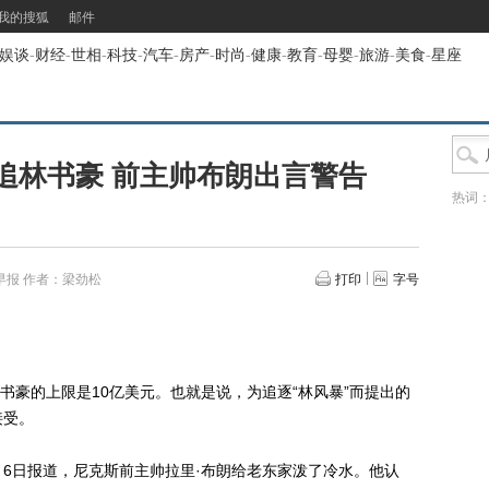
我的搜狐
邮件
娱谈
-
财经
-
世相
-
科技
-
汽车
-
房产
-
时尚
-
健康
-
教育
-
母婴
-
旅游
-
美食
-
星座
追林书豪 前主帅布朗出言警告
热词
早报
作者：梁劲松
打印
字号
书豪的上限是10亿美元。也就是说，为追逐“林风暴”而提出的
接受。
日报道，尼克斯前主帅拉里·布朗给老东家泼了冷水。他认