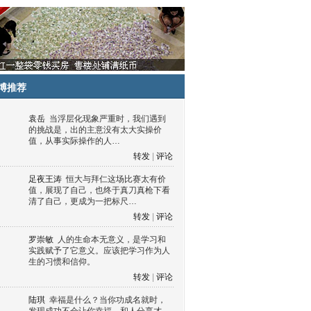
博推荐
袁岳
当浮层化现象严重时，我们遇到
的挑战是，出的主意没有太大实操价
值，从事实际操作的人…
转发
|
评论
足夜王涛
恒大与拜仁这场比赛太有价
值，展现了自己，也终于真刀真枪下看
清了自己，更成为一把标尺…
转发
|
评论
罗崇敏
人的生命本无意义，是学习和
实践赋予了它意义。应该把学习作为人
生的习惯和信仰。
转发
|
评论
陆琪
幸福是什么？当你功成名就时，