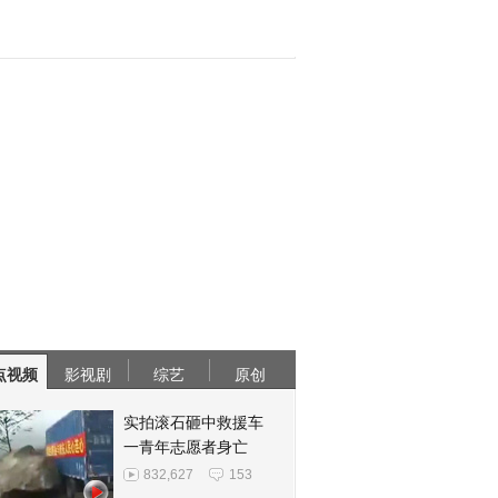
点视频
影视剧
综艺
原创
实拍滚石砸中救援车
一青年志愿者身亡
832,627
153