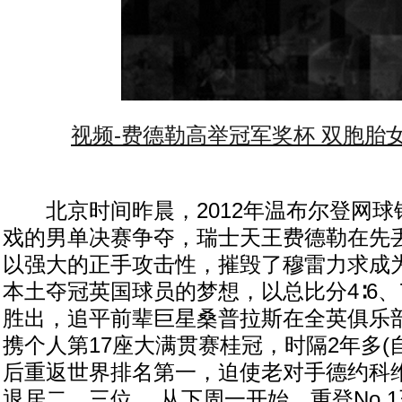
视频-费德勒高举冠军奖杯 双胞胎
北京时间昨晨，2012年温布尔登网球
戏的男单决赛争夺，瑞士天王费德勒在先
以强大的正手攻击性，摧毁了穆雷力求成为
本土夺冠英国球员的梦想，以总比分4∶6、7∶
胜出，追平前辈巨星桑普拉斯在全英俱乐
携个人第17座大满贯赛桂冠，时隔2年多(自2
后重返世界排名第一，迫使老对手德约科
退居二、三位。 从下周一开始，重登No.