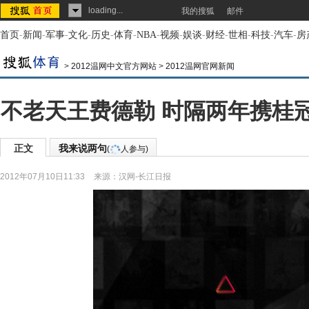
loading...
我的搜狐
邮件
首页
-
新闻
-
军事
-
文化
-
历史
-
体育
-
NBA
-
视频
-
娱谈
-
财经
-
世相
-
科技
-
汽车
-
房
>
2012温网中文官方网站
>
2012温网官网新闻
不老天王费德勒 时隔两年携桂
正文
我来说两句
(
人参与)
2012年07月10日11:33
来源：
汉网-长江日报