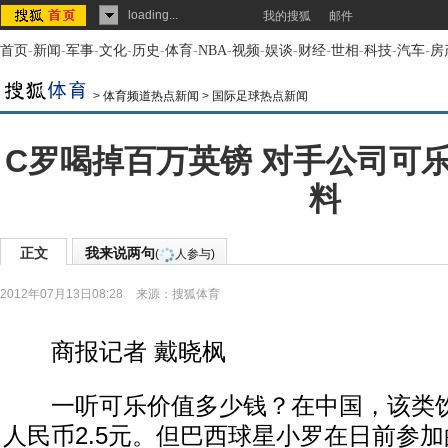
loading...
我的搜狐
邮件
首页
-
新闻
-
军事
-
文化
-
历史
-
体育
-
NBA
-
视频
-
娱谈
-
财经
-
世相
-
科技
-
汽车
-
房
>
体育频道热点新闻
>
国际足球热点新闻
C罗喝掉百万英镑 对手公司可
料
正文
我来说两句
(
人参与)
2012年07月13日08:28
来源：
搜狐体育
商报记者 戴晓枫
一听可乐价值多少钱？在中国，该类饮
人民币2.5元。但巴西球星小罗在日前参