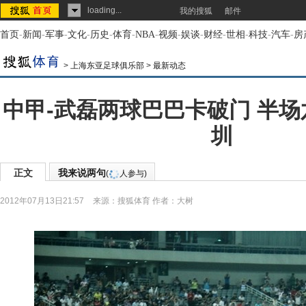
loading...
我的搜狐
邮件
首页
-
新闻
-
军事
-
文化
-
历史
-
体育
-
NBA
-
视频
-
娱谈
-
财经
-
世相
-
科技
-
汽车
-
房
>
上海东亚足球俱乐部
>
最新动态
中甲-武磊两球巴巴卡破门 半场
圳
正文
我来说两句
(
人参与)
2012年07月13日21:57
来源：
搜狐体育
作者：大树