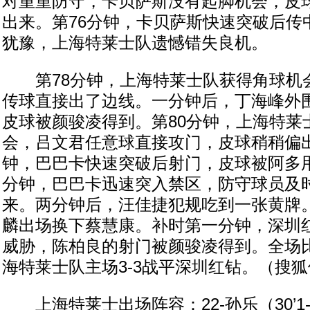
对重重防守，卡贝萨斯没有起脚机会，皮
出来。第76分钟，卡贝萨斯快速突破后传
犹豫，上海特莱士队遗憾错失良机。
第78分钟，上海特莱士队获得角球机
传球直接出了边线。一分钟后，丁海峰外
皮球被颜骏凌得到。第80分钟，上海特莱
会，吕文君任意球直接攻门，皮球稍稍偏出
钟，巴巴卡快速突破后射门，皮球被阿多用
分钟，巴巴卡迅速突入禁区，防守球员及
来。两分钟后，汪佳捷犯规吃到一张黄牌。
麟出场换下蔡慧康。补时第一分钟，深圳
威胁，陈柏良的射门被颜骏凌得到。全场
海特莱士队主场3-3战平深圳红钻。（搜狐
上海特莱士出场阵容：22-孙乐（30’1-