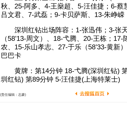
秋、25-阿多、4-王燊超、5-汪佳捷；6-蔡慧
吕文君、7-武磊；9-卡贝萨斯、13-朱峥嵘（
深圳红钻出场阵容：1-张迅伟；3-张天
（58’13-周文）、18-弋腾、20-王栋；17
农、15-乐山孝志、27-于乐（58’33-黄新）
巴巴卡
黄牌：第14分钟 18-弋腾(深圳红钻) 第5
圳红钻) 第89分钟 5-汪佳捷(上海特莱士)
(责任编辑：志豪)