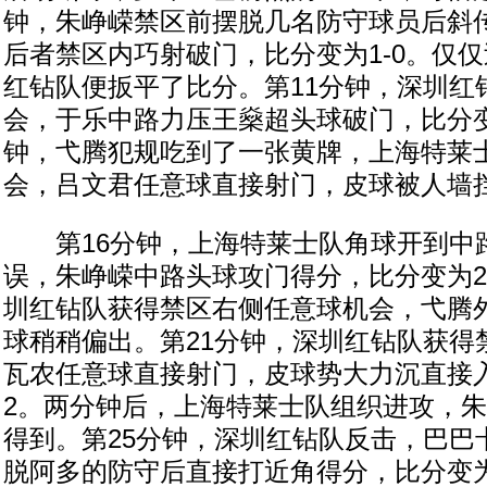
钟，朱峥嵘禁区前摆脱几名防守球员后斜
后者禁区内巧射破门，比分变为1-0。仅
红钻队便扳平了比分。第11分钟，深圳红
会，于乐中路力压王燊超头球破门，比分变为
钟，弋腾犯规吃到了一张黄牌，上海特莱
会，吕文君任意球直接射门，皮球被人墙
第16分钟，上海特莱士队角球开到中
误，朱峥嵘中路头球攻门得分，比分变为2-
圳红钻队获得禁区右侧任意球机会，弋腾
球稍稍偏出。第21分钟，深圳红钻队获得
瓦农任意球直接射门，皮球势大力沉直接入
2。两分钟后，上海特莱士队组织进攻，
得到。第25分钟，深圳红钻队反击，巴巴
脱阿多的防守后直接打近角得分，比分变为