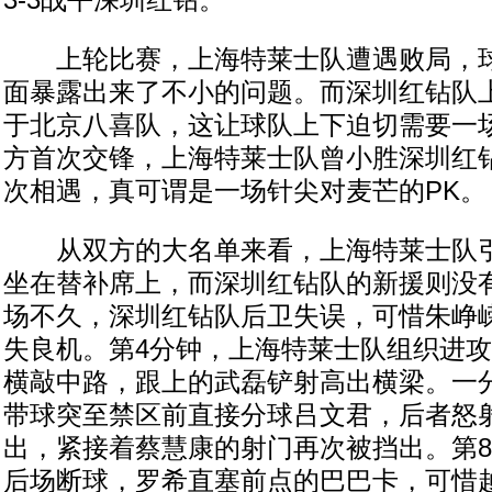
3-3战平深圳红钻。
上轮比赛，上海特莱士队遭遇败局，球
面暴露出来了不小的问题。而深圳红钻队
于北京八喜队，这让球队上下迫切需要一
方首次交锋，上海特莱士队曾小胜深圳红
次相遇，真可谓是一场针尖对麦芒的PK。
从双方的大名单来看，上海特莱士队引
坐在替补席上，而深圳红钻队的新援则没
场不久，深圳红钻队后卫失误，可惜朱峥
失良机。第4分钟，上海特莱士队组织进
横敲中路，跟上的武磊铲射高出横梁。一
带球突至禁区前直接分球吕文君，后者怒
出，紧接着蔡慧康的射门再次被挡出。第
后场断球，罗希直塞前点的巴巴卡，可惜