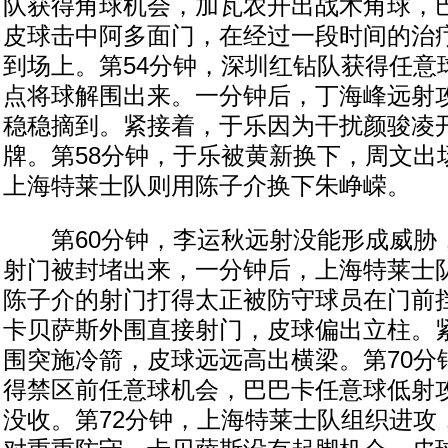
队获得角球机会，加瓦农开出战术角球，
皮球击中阿多面门，在经过一段时间的治
到场上。第54分钟，深圳红钻队获得任意
点将球解围出来。一分钟后，丁海峰远射
稳稳摘到。紧接着，于乐因为干扰颜骏凌
牌。第58分钟，于乐被黄新换下，周文出
上海特莱士队则用陈子介换下朱峥嵘。
第60分钟，李运秋远射没能形成威胁
射门被封堵出来，一分钟后，上海特莱士
陈子介的射门打得太正被防守球员在门前挡
卡贝萨斯外围直接射门，皮球偏出立柱。
围突施冷箭，皮球远远高出横梁。第70分
得禁区前任意球机会，巴巴卡任意球低射
没收。第72分钟，上海特莱士队组织进攻