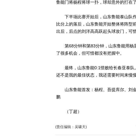
鲁能门将杨程将球一扑，球却意外的打在了
下半场比赛开始后，山东鲁能泰山队作
比分上的落后，山东鲁能开始整体将阵型前
出后，后点的刘洋高高跃起头球攻门，可
第68分钟和第83分钟，山东鲁能用杨
了很多机会，但可惜都没有把握中。
最终，山东鲁能0:1惜败给长春亚泰队
还不是我的最佳状态，我还需要时间来慢慢
山东鲁能首发：杨程、吾提库尔、刘金
鹏
（丁超）
(责任编辑：吴啸天)