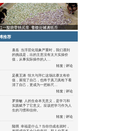
博推荐
袁岳
当浮层化现象严重时，我们遇到
的挑战是，出的主意没有太大实操价
值，从事实际操作的人…
转发
|
评论
足夜王涛
恒大与拜仁这场比赛太有价
值，展现了自己，也终于真刀真枪下看
清了自己，更成为一把标尺…
转发
|
评论
罗崇敏
人的生命本无意义，是学习和
实践赋予了它意义。应该把学习作为人
生的习惯和信仰。
转发
|
评论
陆琪
幸福是什么？当你功成名就时，