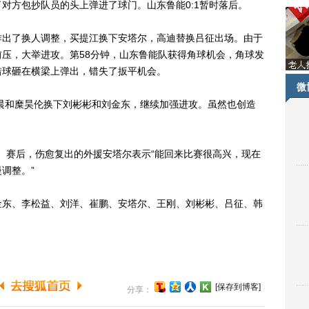
对方包抄队员的头上弹进了球门。山东鲁能0:1暂时落后。
出了换人调整，买提江换下安塔尔，高迪替换吕征出场。由于
压，大举进攻。第58分钟，山东鲁能队获得角球机会，角球发
惜球砸在横梁上弹出，错失了扳平机会。
微
晨和糜昊伦换下刘彬彬和刘金东，继续加强进攻。虽然也创造
。赛后，伤愈复出的外援安塔尔表示“能回来比赛很高兴，现在
调整。”
东、李松益、刘洋、崔鹏、安塔尔、王刚、刘彬彬、吕征、韩
[保存到博客]
分享：