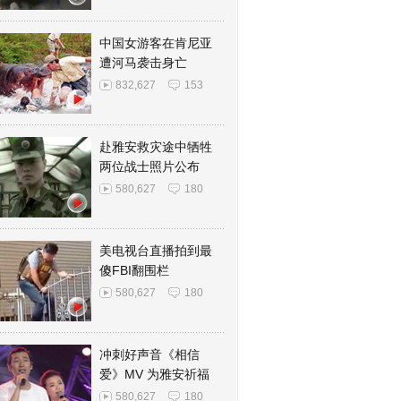
中国女游客在肯尼亚
遭河马袭击身亡
832,627
153
赴雅安救灾途中牺牲
两位战士照片公布
580,627
180
美电视台直播拍到最
傻FBI翻围栏
580,627
180
冲刺好声音《相信
爱》MV 为雅安祈福
580,627
180