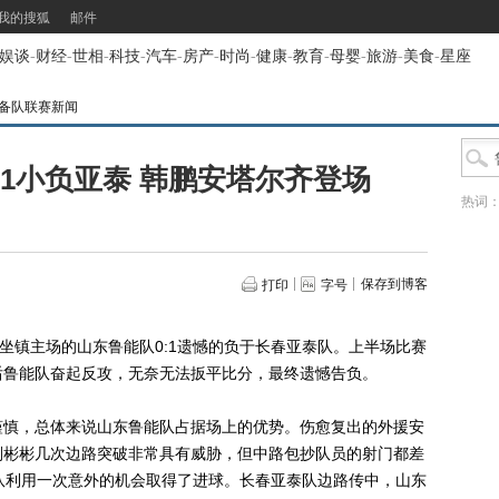
我的搜狐
邮件
娱谈
-
财经
-
世相
-
科技
-
汽车
-
房产
-
时尚
-
健康
-
教育
-
母婴
-
旅游
-
美食
-
星座
备队联赛新闻
-1小负亚泰 韩鹏安塔尔齐登场
热词
保存到博客
打印
字号
镇主场的山东鲁能队0:1遗憾的负于长春亚泰队。上半场比赛
后鲁能队奋起反攻，无奈无法扳平比分，最终遗憾告负。
慎，总体来说山东鲁能队占据场上的优势。伤愈复出的外援安
刘彬彬几次边路突破非常具有威胁，但中路包抄队员的射门都差
队利用一次意外的机会取得了进球。长春亚泰队边路传中，山东