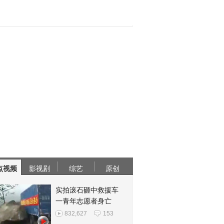
点视频
影视剧
综艺
原创
实拍滚石砸中救援车
一青年志愿者身亡
832,627
153