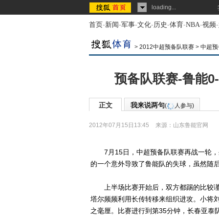
loading...
首页
-
新闻
-
军事
-
文化
-
历史
-
体育
-
NBA
-
视频
-
>
2012中超预备队联赛
>
中超预
预备队联赛-鲁能0
正文
我来说两句
(
人参与)
2012年07月15日13:45
来源：
山东鲁能官网
7月15日，中超预备队联赛再战一轮，坐
的一个意外导致了鲁能队的失球，虽然随
上半场比赛开始后，双方都踢的比较谨
塔尔频频利用长传转移来组织进攻。小将
之毫厘。比赛进行到第35分钟，长春亚泰