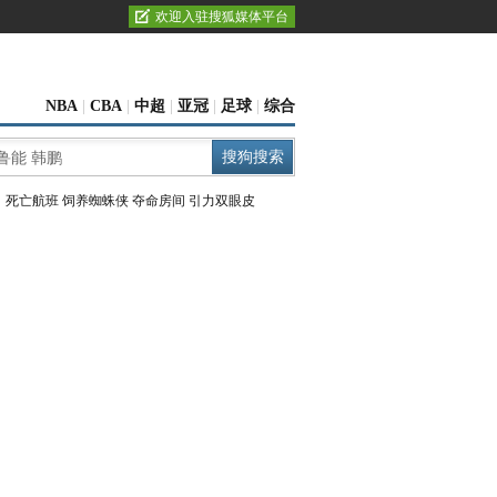
欢迎入驻搜狐媒体平台
NBA
|
CBA
|
中超
|
亚冠
|
足球
|
综合
：
死亡航班
饲养蜘蛛侠
夺命房间
引力双眼皮