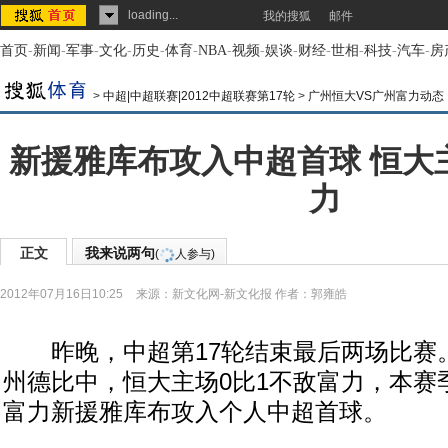
loading...
我的搜狐
邮件
首页
-
新闻
-
军事
-
文化
-
历史
-
体育
-
NBA
-
视频
-
娱谈
-
财经
-
世相
-
科技
-
汽车
-
房
>
中超|中超联赛|2012中超联赛第17轮
>
广州恒大VS广州富力动态
新援雅库布攻入中超首球 恒大主
力
正文
我来说两句
(
人参与)
2012年07月16日10:25
来源：
新文化网-新文化报
作者：郭雍皓
昨晚，中超第17轮结束最后两场比赛
州德比中，恒大主场0比1不敌富力，本赛
富力新援雅库布攻入个人中超首球。