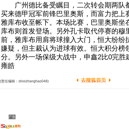
广州德比备受瞩目，二次转会期两队都
买来德甲冠军前锋巴里奥斯，而富力把上
雅库布收至帐下。本场比赛，巴里奥斯坐
库布则首发登场。另外孔卡取代停赛的穆
前，雅库布用肩将球撞入大门，恒大纷纷
嫌疑，但主裁认为进球有效。恒大积分榜
分。另外一场保级大战中，申鑫2比0完胜建
雍皓
(责任编辑：shixizhanghao048)
广告