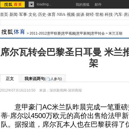
loading...
我的搜狐
邮件
首页
-
新闻
-
军事
-
文化
-
历史
-
体育
-
NBA
-
视频
-
娱谈
-
财经
-
世相
-
科技
-
汽车
-
房
>
2011-2012意甲联赛|意甲视频|意甲新闻|意甲转会
>
米兰王朝
席尔瓦转会巴黎圣日耳曼 米兰
架
正文
我来说两句
(
人参与)
2012年07月16日10:50
来源：
深圳新闻网-深圳商报
意甲豪门AC米兰队昨晨完成一笔重磅
蒂·席尔以4500万欧元的高价出售给法甲
队。据报道，席尔瓦本人也在巴黎获得了