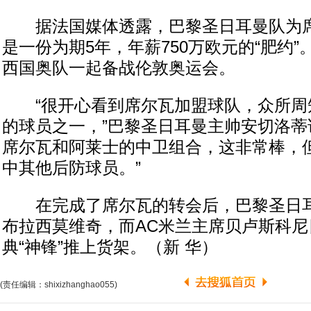
据法国媒体透露，巴黎圣日耳曼队为席
是一份为期5年，年薪750万欧元的“肥约
西国奥队一起备战伦敦奥运会。
“很开心看到席尔瓦加盟球队，众所周
的球员之一，”巴黎圣日耳曼主帅安切洛蒂
席尔瓦和阿莱士的中卫组合，这非常棒，
中其他后防球员。”
在完成了席尔瓦的转会后，巴黎圣日耳
布拉西莫维奇，而AC米兰主席贝卢斯科
典“神锋”推上货架。（新 华）
(责任编辑：shixizhanghao055)