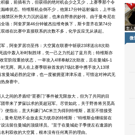
位积极，前插有力，但获得的绝对机会少之又少，上赛季那个令
巅峰状态。特维斯机会倒不少，他第17分钟远射偏出，上半场
比顿禁区外势大力沉的远射，也来自野兽的妙传。由于曼奇尼在
全场：阿奎罗第46分钟被杰拉维奇换下，斯卡普齐在第74分
廷双雄在比赛中直接联系的次数不多，化学反应无从谈起。
微
，阿奎罗居功至伟：大空翼在联赛中斩获23球送出8次助
生死战中轰入补时制胜球，凭一己之力托起了蓝月亮；特维斯亦
收官阶段重拾状态，一举攻入4球奉献2次助攻，且在曼城6-1
时无两。两人在上赛季联袂首发的7场比赛中携手攻入13球
首发曼城必胜的定律，也一度被拥趸津津乐道，可惜这对神武无
的热身赛中。
之间的矛盾经“罢赛门”事件被无限放大，但为了共同的目
军团带来了梦寐以求的英超冠军。尽管如此，关于野兽将另觅高
》便指出，意大利豪门AC米兰为得到特维斯，甚至不惜接受
说法，曼奇尼绝不会放走实力犹存的特维斯：“特维斯会继续留在
设法留住曼城的顶级球员。”至于在曼城处子季便左右逢源的
后名利双收的大空翼，根本没有任何离开的理由。