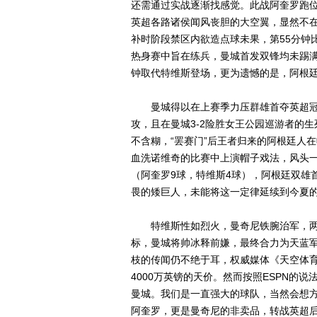
还需通过实战逐渐找感觉。此战阿奎罗跑
英超各路诸侯闻风丧胆的大空翼，显然不在
补时阶段禁区内欲造点球未果，第55分钟
热身赛中旨在练兵，曼城首发双锋均未踢满
钟取代特维斯登场，更为遗憾的是，阿根
曼城得以在上赛季力压群雄首夺英超冠军
攻，且在曼城3-2险胜女王公园巡游者的
不含糊，“罢赛门”后王者归来的阿根廷人在
血洗诺维奇的比赛中上演帽子戏法，风头一
（阿奎罗9球，特维斯4球），阿根廷双雄
畏的矮巨人，未能将这一定律延续到今夏
特维斯性如烈火，曼奇尼铁腕治军，两人
标，曼城将帅冰释前嫌，最终合力为天蓝
枝的传闻仍不绝于耳，权威媒体《天空体育
4000万英镑的天价。然而按照ESPN的
曼城。我们是一直强大的球队，当然会想方
阿奎罗，更是曼奇尼的非卖品，转战英超