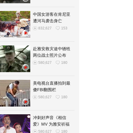
中国女游客在肯尼亚
遭河马袭击身亡
832,627
153
赴雅安救灾途中牺牲
两位战士照片公布
580,627
180
美电视台直播拍到最
傻FBI翻围栏
580,627
180
冲刺好声音《相信
爱》MV 为雅安祈福
580,627
180