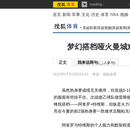
loading...
首页
-
新闻
-
军事
-
文化
-
历史
-
体育
-
NBA
-
视频
-
>
英超联赛|英超视频|英超新闻|
梦幻搭档哑火曼城
正文
我来说两句
(
人参与)
2012年07月18日04:03
来源：
搜狐体育
虽然热身赛成绩无关痛痒，但首战0-1被
的脸面有些挂不住。次战德乙球队德雷斯顿迪
锋线搭档——阿奎罗+特维斯，但纵是火
亮在今夏的前2场热身赛一胜难求且颗粒无
阿奎罗与特维斯的个人能力和默契程度