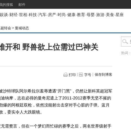
我的搜狐
邮件
娱谈
-
财经
-
世相
-
科技
-
汽车
-
房产
-
时尚
-
健康
-
教育
-
母婴
-
旅游
-
美食
-
星座
英超转会
>
曼城动态
难开和 野兽欲上位需过巴神关
热词
保存到博客
打印
字号
沙特球队阿尔希拉尔羞辱遭遇“开门黑”，仍然让新科英超冠军
纳摩，志在必得的曼奇尼遣上了2011-2012赛季无坚不摧的
力劲爆的阿根廷双枪，依然没能射出击穿对手心脏的子弹。蓝月
收，委实令人大跌眼镜。
无需赘言，但在一个梦幻而忙碌的赛季之后，两名世界级射手