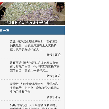
博推荐
袁岳
当浮层化现象严重时，我们遇到
的挑战是，出的主意没有太大实操价
值，从事实际操作的人…
转发
|
评论
足夜王涛
恒大与拜仁这场比赛太有价
值，展现了自己，也终于真刀真枪下看
清了自己，更成为一把标尺…
转发
|
评论
罗崇敏
人的生命本无意义，是学习和
实践赋予了它意义。应该把学习作为人
生的习惯和信仰。
转发
|
评论
陆琪
幸福是什么？当你功成名就时，