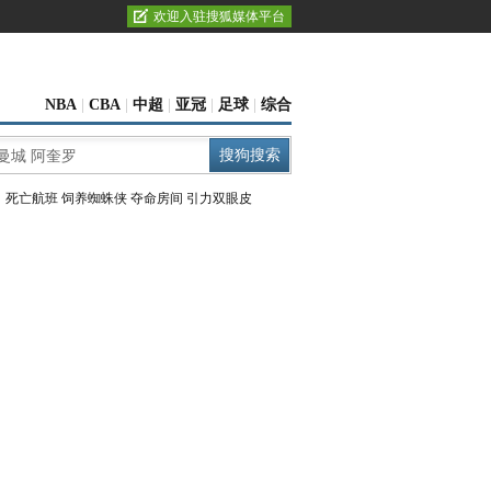
欢迎入驻搜狐媒体平台
NBA
|
CBA
|
中超
|
亚冠
|
足球
|
综合
：
死亡航班
饲养蜘蛛侠
夺命房间
引力双眼皮