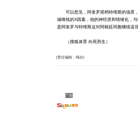
可以想见，阿奎罗搭档特维斯的场景，
城锋线的X因素，他的神经质和情绪化，与特
是阿奎罗与特维斯这对阿根廷同胞继续逞
（搜狐体育 向死而生）
(责任编辑：绳垚)
广告