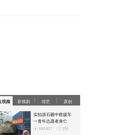
点视频
影视剧
综艺
原创
实拍滚石砸中救援车
一青年志愿者身亡
832,627
153