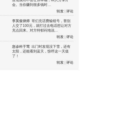
发现成功不会让你幸福，和人分享才
会。当你赚到很多钱时…
转发
|
评论
李英俊律师
哥们充话费输错号，替别
人交了100元，就打过去电话想让对方
充点回来。对方特郁闷地说…
转发
|
评论
急诊科于莺
出门时发现没下雪，还有
太阳，还能看到蓝天，惊呼这一天值
了！
转发
|
评论