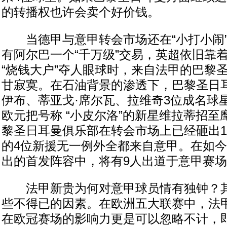
的转播权也许会卖个好价钱。
当德甲与意甲转会市场还在“小打小闹”
有阿尔巴一个“千万级”交易，英超依旧靠
“烧钱大户”夺人眼球时，来自法甲的巴黎
甘寂寞。在石油背景的渗透下，巴黎圣日
伊布、蒂亚戈·席尔瓦、拉维奇3位成名球星
欧元把号称 “小皮尔洛”的新星维拉蒂招
黎圣日耳曼俱乐部在转会市场上已经砸出
的4位新援无一例外全都来自意甲。在如
出的首发阵容中，将有9人出道于意甲赛
法甲新贵为何对意甲球员情有独钟？其
些不得已的因素。在欧洲五大联赛中，法
在欧冠赛场的影响力更是可以忽略不计，