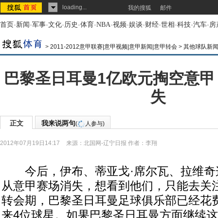
loading...
我的搜狐
邮件
首页
-
新闻
-
军事
-
文化
-
历史
-
体育
-
NBA
-
视频
-
娱谈
-
财经
-
世相
-
科技
-
汽车
-
房
>
2011-2012意甲联赛|意甲视频|意甲新闻|意甲转会
>
其他球队新
巴黎圣日耳曼1亿欧元掏空意甲
失
正文
我来说两句
(
人参与)
2012年07月19日14:17
来源：
北国网-辽宁日报
作者：李翔
今后，伊布、蒂亚戈·席尔瓦、拉维奇
从意甲赛场消失，想看到他们，只能去关
转会期，巴黎圣日耳曼足球俱乐部已经花
来4位球星。如果巴黎圣日耳曼方面继续