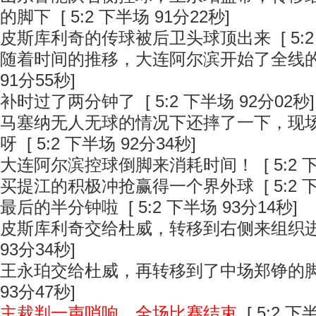
的脚下
[ 5:2 下半场 91分22秒]
皮斯库利奇的传球被后卫头球顶出来
[ 5:
随着时间的推移，大连阿尔滨开始了全线
91分55秒]
补时过了两分钟了
[ 5:2 下半场 92分02秒]
马塞纳无人无球的情况下还摔了一下，现
呀
[ 5:2 下半场 92分34秒]
大连阿尔滨控球倒脚来消耗时间！
[ 5:2
买提江的积极冲抢赢得一个界外球
[ 5:2
最后的半分钟啦
[ 5:2 下半场 93分14秒]
皮斯库利奇交给杜威，转移到右侧来组织
93分34秒]
王永珀交给杜威，再转移到了中场郑铮的
93分47秒]
主裁判一声哨响，全场比赛结束
[ 5:2 下