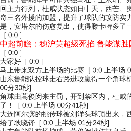
目前，鲁能阵中可谓兵强马壮，王永珀、
回主力行列，杜威状态如日中天，西芒、
奇三名外援的加盟，提升了球队的攻防实
是，安塔尔的伤愈复出，使得滕卡特多了
[ 0:0 ]
中超前瞻：穗沪英超级死掐 鲁能谋胜
[ 0:0 ]
大家好
[ 0:0 ]
马上带来双方上半场的比赛
[ 0:0 上半场 
山东鲁能队控球走右路进攻赢得一个角球
00分30秒]
角球由蒿俊闵来主罚，开到禁区内，杜威
了！
[ 0:0 上半场 00分41秒]
大连阿尔滨的挑传球被刘洋头球顶出来，
给了耿晓锋
[ 0:0 上半场 01分24秒]