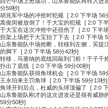
西芒中场上抢成功，山东鲁能队再转入进
分59秒]
胡兆军中场的冲抢时犯规
[ 2:0 下半场 56
蒿俊闵被放倒了！于大宝的犯规
[ 2:0 下
于大宝在这次冲抢中还扭伤了
[ 2:0 下半场
担架上场把于大宝抬了下去
[ 2:0 下半场 
山东鲁能队中场抢断，转移到左侧，买提
的脚下
[ 2:0 下半场 58分42秒]
转移，马塞纳的底线回敲到门前！于子千
扑出了底线
[ 2:0 下半场 59分00秒]
山东鲁能队获得角球机会
[ 2:0 下半场 59
王永珀来主罚角球
[ 2:0 下半场 59分13秒]
角球开到后点，杜威的头球顶偏了
[ 2:0
山东鲁能队刚才的这次进攻还是很有威胁
59分50秒]