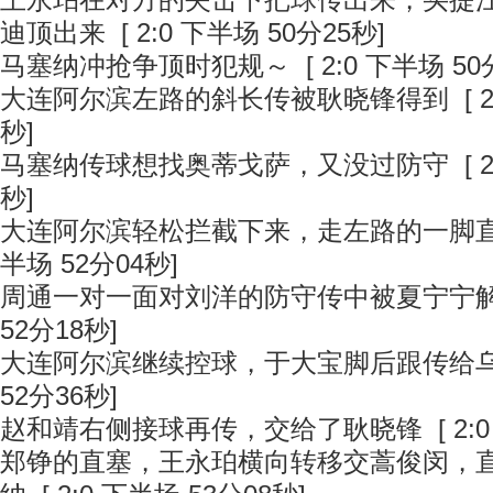
王永珀在对方的夹击下把球传出来，买提江
迪顶出来
[ 2:0 下半场 50分25秒]
马塞纳冲抢争顶时犯规～
[ 2:0 下半场 50
大连阿尔滨左路的斜长传被耿晓锋得到
[ 
秒]
马塞纳传球想找奥蒂戈萨，又没过防守
[ 
秒]
大连阿尔滨轻松拦截下来，走左路的一脚
半场 52分04秒]
周通一对一面对刘洋的防守传中被夏宁宁
52分18秒]
大连阿尔滨继续控球，于大宝脚后跟传给
52分36秒]
赵和靖右侧接球再传，交给了耿晓锋
[ 2:
郑铮的直塞，王永珀横向转移交蒿俊闵，