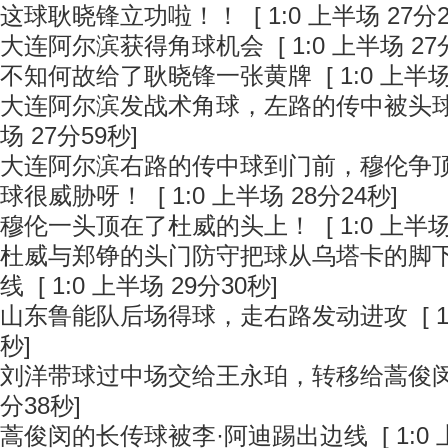
这球耿晓锋立功啦！！
[ 1:0 上半场 27分
大连阿尔滨获得角球机会
[ 1:0 上半场 27
不知何故给了耿晓锋一张黄牌
[ 1:0 上半场
大连阿尔滨发战术角球，左路的传中被头
场 27分59秒]
大连阿尔滨右路的传中球到门前，穆伦争
球很威胁呀！
[ 1:0 上半场 28分24秒]
穆伦一头顶在了杜威的头上！
[ 1:0 上半场
杜威与郑铮的头门防守把球从乌塔卡的脚
线
[ 1:0 上半场 29分30秒]
山东鲁能队后场得球，走右路发动进攻
[ 
秒]
刘洋带球过中场交给王永珀，转移给蒿俊
分38秒]
蒿俊闵的长传球被李·阿迪踢出边线
[ 1:0