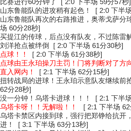
比赛进行60分钟了
[ 2:0 下半场 59分57秒]
山东鲁能队的进攻稍有起色！
[ 2:0 下半场
山东鲁能队再次的右路推进，奥蒂戈萨分
场 60分28秒]
买提江的传球，后点没有队友，不过陈雷
刘洋抢点被绊倒
[ 2:0 下半场 61分30秒]
点球！！
[ 2:0 下半场 61分38秒]
点球由王永珀操刀主罚！门将判断对了方
直入网内！
[ 2:1 下半场 62分15秒]
扭转战局的进球！王永珀示意队友继续前
62分28秒]
没一分钟！乌塔卡进球！！！
[ 2:1 下半场
乌塔卡呀！！无解啦！！
[ 2:1 下半场 6
乌塔卡禁区内接到球，强行把郑铮给抗开
进！
[ 3:1 下半场 63分13秒]