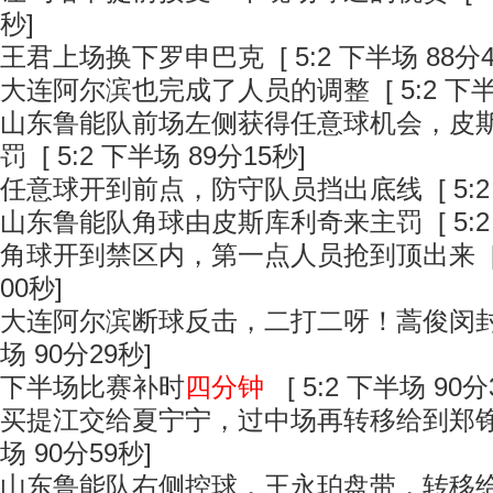
秒]
王君上场换下罗申巴克
[ 5:2 下半场 88分
大连阿尔滨也完成了人员的调整
[ 5:2 下
山东鲁能队前场左侧获得任意球机会，皮
罚
[ 5:2 下半场 89分15秒]
任意球开到前点，防守队员挡出底线
[ 5:
山东鲁能队角球由皮斯库利奇来主罚
[ 5:
角球开到禁区内，第一点人员抢到顶出来
[
00秒]
大连阿尔滨断球反击，二打二呀！蒿俊闵
场 90分29秒]
下半场比赛补时
四分钟
[ 5:2 下半场 90分
买提江交给夏宁宁，过中场再转移给到郑
场 90分59秒]
山东鲁能队右侧控球，王永珀盘带，转移