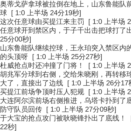
奥蒂戈萨拿球被拉倒在地上，山东鲁能队
球
[ 1:0 上半场 24分19秒]
这次任意球由买提江来主罚
[ 1:0 上半场 
任意球开到禁区内，于子千出击把球打了
25分00秒]
山东鲁能队继续控球，王永珀突入禁区内
的头顶呀
[ 1:0 上半场 25分27秒]
杜威抢点时还冲撞了门将！
[ 1:0 上半场 
胡兆军分球到右侧，交给朱晓刚，再转移
大了，直接出了边线
[ 1:0 上半场 26分17
买提江前场争顶时压人犯规
[ 1:0 上半场 
大连阿尔滨前场右侧推进，乌塔卡扑到了
防守队员回传
[ 1:0 上半场 27分09秒]
于大宝的抢点攻门被耿晓锋扑出了底线！
[
22秒]