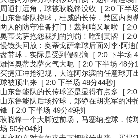
周通打远角，球被耿晓锋没收
[ 2:0 下半场
山东鲁能队控球，杜威的长传，禁区内奥
两人的防守准备打门！裁判哨又响啦
[ 2:
奥蒂戈萨抱怨裁判的判罚！吃到黄牌
[ 2:
慢镜头回放：奥蒂戈萨拿球后面对李·阿迪
盘带球，实际是受到侵犯滴
[ 2:0 下半场 
难怪奥蒂戈萨火气大呢
[ 2:0 下半场 48分
买提江冲抢犯规，大连阿尔滨的任意球开
球被顶出来
[ 2:0 下半场 48分44秒]
山东鲁能队的长传球还是显得有点多
[ 2:
山东鲁能队后场控球，郑铮在胡兆军的冲
锋
[ 2:0 下半场 49分49秒]
耿晓锋一个大脚过前场，马塞纳控球，传
场 50分04秒]