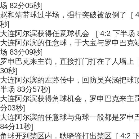
场 82分05秒]
赵和靖带球过半场，强行突破被放倒了
[ 
秒]
大连阿尔滨获得任意球机会
[ 4:2 下半场 
大连阿尔滨的任意球，于大宝与罗申巴克
场 83分09秒]
罗申巴克来主罚，直接打门打在了人墙上
[
30秒]
大连阿尔滨的左路传中，回防吴兴涵把球
半场 83分57秒]
大连阿尔滨获得角球机会，罗申巴克来主
分03秒]
大连阿尔滨的任意球与角球一般都是罗申
84分11秒]
角球开到禁区内，耿晓锋打出禁区
[ 4:2