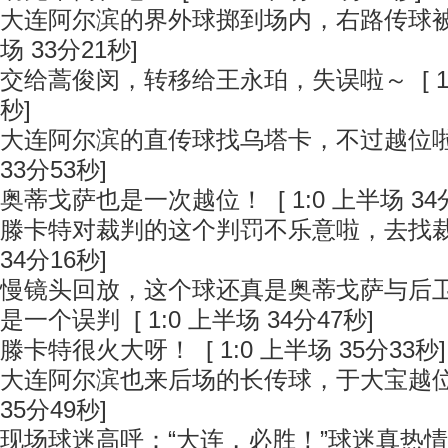
大连阿尔滨的界外球掷到场内，右路传球
场 33分21秒]
交给蒿俊闵，转移给王永珀，失误啦～
[ 
秒]
大连阿尔滨的直传球找乌塔卡，不过越位
33分53秒]
奥蒂戈萨也是一次越位！
[ 1:0 上半场 34
滕卡特对裁判的这个判罚不乐意啦，去找
34分16秒]
慢镜头回放，这个球还真是奥蒂戈萨与后
是一个误判
[ 1:0 上半场 34分47秒]
滕卡特很火大呀！
[ 1:0 上半场 35分33秒]
大连阿尔滨也来后场的长传球，于大宝越
35分49秒]
现场球迷高呼：“大连，必胜！”球迷真热