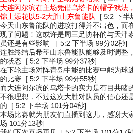
大连阿尔滨在主场凭借乌塔卡的帽子戏法
锦上添花以5-2大胜山东鲁能队
[ 5:2 下半
今天山东鲁能队的进攻打得并不出色，而
现了问题！这或许是周三足协杯的与天津
员还是有些影响
[ 5:2 下半场 99分02秒]
连胜终结后希望山东鲁能队能够及时调整
的状态
[ 5:2 下半场 99分37秒]
在下轮主场对阵青岛中能的比赛中能为球
的比赛
[ 5:2 下半场 99分55秒]
而大连阿尔滨的乌塔卡的实力是有目共睹
不很理想，不过这次大胜对队员的信心还
的
[ 5:2 下半场 101分04秒]
本场比赛就为朋友们直播到这儿，感谢大
场 101分13秒]
我们下次直播再见
[ 5:2 下半场 101分17秒