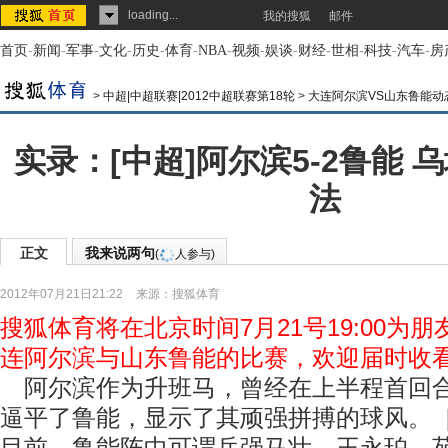
loading...
我的搜狐
邮件
首页
-
新闻
-
军事
-
文化
-
历史
-
体育
-
NBA
-
视频
-
娱谈
-
财经
-
世相
-
科技
-
汽车
-
房
>
中超|中超联赛|2012中超联赛第18轮
>
大连阿尔滨VS山东鲁能动
实录：[中超]阿尔滨5-2鲁能 
法
正文
我来说两句
(
人参与)
2012年07月21日21:22
来源：
搜狐体育
搜狐体育将在北京时间7月21号19:00为
连阿尔滨与山东鲁能的比赛，欢迎届时收
阿尔滨作为升班马，曾经在上半程首回合
逼平了鲁能，显示了其顽强拼搏的球风。
[