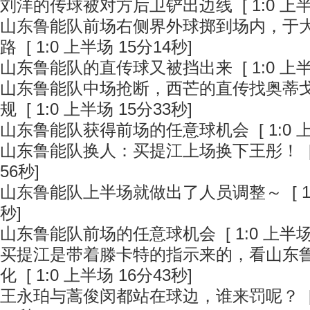
刘洋的传球被对方后卫铲出边线
[ 1:0 上
山东鲁能队前场右侧界外球掷到场内，于
路
[ 1:0 上半场 15分14秒]
山东鲁能队的直传球又被挡出来
[ 1:0 上
山东鲁能队中场抢断，西芒的直传找奥蒂戈
规
[ 1:0 上半场 15分33秒]
山东鲁能队获得前场的任意球机会
[ 1:0
山东鲁能队换人：买提江上场换下王彤！
[
56秒]
山东鲁能队上半场就做出了人员调整～
[ 
秒]
山东鲁能队前场的任意球机会
[ 1:0 上半场
买提江是带着滕卡特的指示来的，看山东
化
[ 1:0 上半场 16分43秒]
王永珀与蒿俊闵都站在球边，谁来罚呢？
[