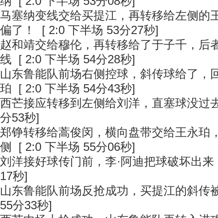
纳
[ 2:0 下半场 53分08秒]
马塞纳变线交给买提江，再转移给左侧的
偏了！
[ 2:0 下半场 53分27秒]
赵和靖交给穆伦，再转移给了于子千，后
线
[ 2:0 下半场 54分28秒]
山东鲁能队前场右侧控球，斜传球给了，
珀
[ 2:0 下半场 54分43秒]
西芒接应转移到左侧给刘洋，直塞球没过
分53秒]
郑铮转移给蒿俊闵，横向盘带交给王永珀
侧
[ 2:0 下半场 55分06秒]
刘洋接好球传门前，李·阿迪把球破坏出来
17秒]
山东鲁能队前场反抢成功，买提江的斜传
55分33秒]