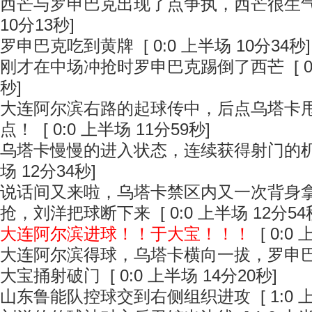
西芒与罗申巴克出现了点争执，西芒很生
10分13秒]
罗申巴克吃到黄牌
[ 0:0 上半场 10分34秒]
刚才在中场冲抢时罗申巴克踢倒了西芒
[ 
秒]
大连阿尔滨右路的起球传中，后点乌塔卡
点！
[ 0:0 上半场 11分59秒]
乌塔卡慢慢的进入状态，连续获得射门的
场 12分34秒]
说话间又来啦，乌塔卡禁区内又一次背身
抢，刘洋把球断下来
[ 0:0 上半场 12分54
大连阿尔滨进球！！于大宝！！！
[ 0:0
大连阿尔滨得球，乌塔卡横向一拔，罗申
大宝捅射破门
[ 0:0 上半场 14分20秒]
山东鲁能队控球交到右侧组织进攻
[ 1:0