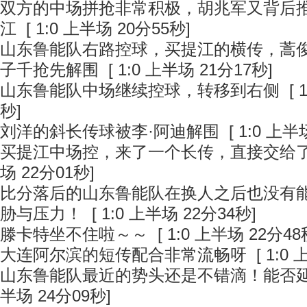
双方的中场拼抢非常积极，胡兆军又背后
江
[ 1:0 上半场 20分55秒]
山东鲁能队右路控球，买提江的横传，蒿
子千抢先解围
[ 1:0 上半场 21分17秒]
山东鲁能队中场继续控球，转移到右侧
[ 
秒]
刘洋的斜长传球被李·阿迪解围
[ 1:0 上半
买提江中场控，来了一个长传，直接交给
场 22分01秒]
比分落后的山东鲁能队在换人之后也没有
胁与压力！
[ 1:0 上半场 22分34秒]
滕卡特坐不住啦～～
[ 1:0 上半场 22分48
大连阿尔滨的短传配合非常流畅呀
[ 1:0
山东鲁能队最近的势头还是不错滴！能否
半场 24分09秒]