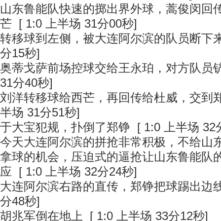
山东鲁能队快速的掷出界外球，蒿俊闵回
芒
[ 1:0 上半场 31分00秒]
转移球到左侧，被大连阿尔滨的队员断下
分15秒]
奥蒂戈萨前场控球交给王永珀，对方队员
31分40秒]
刘洋转移球给西芒，再回传给杜威，交到
半场 31分51秒]
于大宝犯规，扑倒了郑铮
[ 1:0 上半场 32
今天大连阿尔滨的拼抢非常积极，不给山
拿球的机会，压迫式的逼抢让山东鲁能队
应
[ 1:0 上半场 32分24秒]
大连阿尔滨右路的直传，郑铮把球踢出边
分48秒]
胡兆军倒在地上
[ 1:0 上半场 33分12秒]