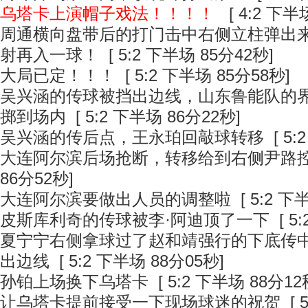
乌塔卡上演帽子戏法！！！！
[ 4:2 下半
周通横向盘带后的打门击中右侧立柱弹出
射再入一球！
[ 5:2 下半场 85分42秒]
大局已定！！！
[ 5:2 下半场 85分58秒]
吴兴涵的传球被挡出边线，山东鲁能队的
掷到场内
[ 5:2 下半场 86分22秒]
吴兴涵的传后点，王永珀回敲球转移
[ 5:
大连阿尔滨后场抢断，转移给到右侧尹路
86分52秒]
大连阿尔滨要做出人员的调整啦
[ 5:2 下
皮斯库利奇的传球被李·阿迪顶了一下
[ 5
夏宁宁右侧拿球过了赵和靖强行的下底传中
出边线
[ 5:2 下半场 88分05秒]
孙铂上场换下乌塔卡
[ 5:2 下半场 88分12
让乌塔卡提前接受一下现场球迷的祝贺
[ 