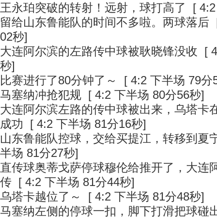
王永珀突破的转射！远射，球打高了
[ 4:
留给山东鲁能队的时间不多啦。两球落后
[
02秒]
大连阿尔滨的左路传中球被耿晓锋没收
[ 
秒]
比赛进行了80分钟了～
[ 4:2 下半场 79分
马塞纳冲抢犯规
[ 4:2 下半场 80分56秒]
大连阿尔滨左路的传中球被出来，乌塔卡
成功
[ 4:2 下半场 81分16秒]
山东鲁能队控球，交给买提江，转移到夏
半场 81分27秒]
直传球奥蒂戈萨停球穆伦给推开了，大连
传
[ 4:2 下半场 81分44秒]
乌塔卡越位了～
[ 4:2 下半场 81分48秒]
马塞纳左侧的停球一扣，脚下打滑把球碰