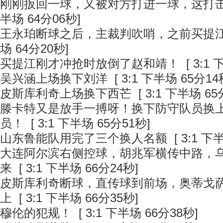
刚刚扳回一球，又被对方打进一球，这打
半场 64分06秒]
王永珀断球之后，主裁判吹哨，之前买提
场 64分20秒]
买提江刚才冲抢时放倒了赵和靖！
[ 3:1
吴兴涵上场换下刘洋
[ 3:1 下半场 65分14
皮斯库利奇上场换下西芒
[ 3:1 下半场 65
滕卡特又是放手一搏呀！换下防守队员换
员！
[ 3:1 下半场 65分51秒]
山东鲁能队用完了三个换人名额
[ 3:1 下
大连阿尔滨右侧控球，胡兆军横传中路，
来
[ 3:1 下半场 66分24秒]
皮斯库利奇断球，直传球到前场，奥蒂戈
上
[ 3:1 下半场 66分35秒]
穆伦的犯规！
[ 3:1 下半场 66分38秒]