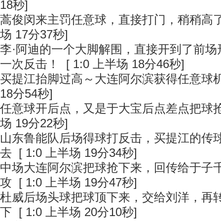
18秒]
蒿俊闵来主罚任意球，直接打门，稍稍高
场 17分37秒]
李·阿迪的一个大脚解围，直接开到了前场
一次反击！
[ 1:0 上半场 18分46秒]
买提江抬脚过高～大连阿尔滨获得任意球
18分54秒]
任意球开后点，又是于大宝后点差点把球
场 19分22秒]
山东鲁能队后场得球打反击，买提江的传
去
[ 1:0 上半场 19分34秒]
中场大连阿尔滨把球抢下来，回传给于子
攻
[ 1:0 上半场 19分47秒]
杜威后场头球把球顶下来，交给刘洋，再
下
[ 1:0 上半场 20分10秒]