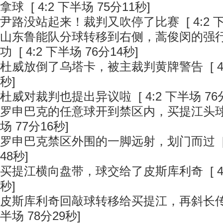
拿球
[ 4:2 下半场 75分11秒]
尹路没站起来！裁判又吹停了比赛
[ 4:2
山东鲁能队分球转移到右侧，蒿俊闵的强
功
[ 4:2 下半场 76分14秒]
杜威放倒了乌塔卡，被主裁判黄牌警告
[ 
秒]
杜威对裁判也提出异议啦
[ 4:2 下半场 76
罗申巴克的任意球开到禁区内，买提江头
场 77分16秒]
罗申巴克禁区外围的一脚远射，划门而过
[
48秒]
买提江横向盘带，球交给了皮斯库利奇
[ 
秒]
皮斯库利奇回敲球转移给买提江，再斜长
半场 78分29秒]