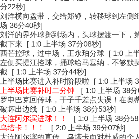
分22秒]
刘洋横向盘带，交给郑铮，转移球到左侧
场 36分40秒]
刘洋的界外球掷到场内，头球摆渡一下，
截下来
[ 1:0 上半场 37分08秒]
西芒控球，过中场，王永珀分球
[ 1:0 上
左侧买提江控球，捅球给马塞纳，不够默
截
[ 1:0 上半场 37分44秒]
上半场比赛进入补时阶段啦
[ 1:0 上半场 
上半场比赛补时二分钟
[ 1:0 上半场 38分
罗申巴克回传球，于子千差点失误！在奥
破坏出边线
[ 1:0 上半场 38分53秒]
大连阿尔滨进球！！
[ 1:0 上半场 38分58
乌塔卡！！！
[ 2:0 上半场 39分07秒]
大连阿尔滨的直传，乌塔卡面对杜威的个