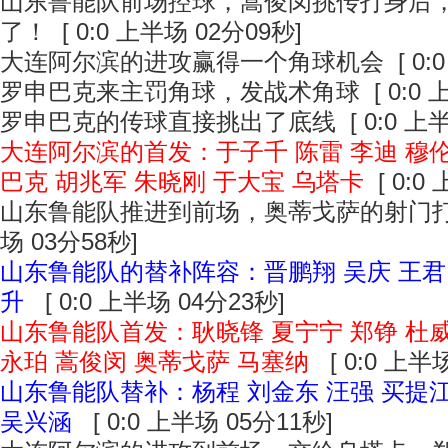
山东鲁能队前场控球，蒿俊闵挑传打身后
了！
[ 0:0 上半场 02分09秒]
大连阿尔滨的进攻赢得一个角球机会
[ 0:
罗申巴克来主罚角球，发战术角球
[ 0:0
罗申巴克的传球直接挑出了底线
[ 0:0 上
大连阿尔滨的首发：于子千 陈雷 李迪 穆伦
巴克 胡兆军 朱晓刚 于大宝 乌塔卡
[ 0:0
山东鲁能队推进到前场，奥蒂戈萨的射门
场 03分58秒]
山东鲁能队的替补阵容：晋鹏翔 吴庆 王君 
升
[ 0:0 上半场 04分23秒]
山东鲁能队首发：耿晓锋 夏宁宁 郑铮 杜威 
永珀 蒿俊闵 奥蒂戈萨 马塞纳
[ 0:0 上半
山东鲁能队替补：杨程 刘金东 汪强 买提江
吴兴涵
[ 0:0 上半场 05分11秒]