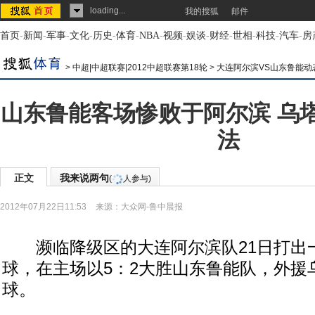
loading...
我的搜狐
邮件
首页
-
新闻
-
军事
-
文化
-
历史
-
体育
-
NBA
-
视频
-
娱谈
-
财经
-
世相
-
科技
-
汽车
-
房
>
中超|中超联赛|2012中超联赛第18轮
>
大连阿尔滨VS山东鲁能动
山东鲁能客场惨败于阿尔滨 乌
法
正文
我来说两句
(
人参与)
2012年07月22日11:53
来源：
大众网-鲁中晨报
濒临降级区的大连阿尔滨队21日打出
球，在主场以5：2大胜山东鲁能队，外援
球。