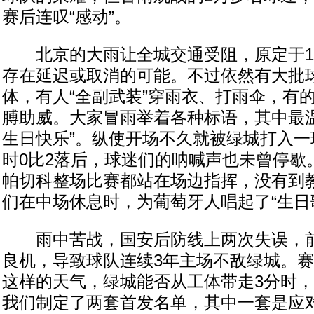
赛后连叹“感动”。
北京的大雨让全城交通受阻，原定于19
存在延迟或取消的可能。不过依然有大批
体，有人“全副武装”穿雨衣、打雨伞，有
膊助威。大家冒雨举着各种标语，其中最温
生日快乐”。纵使开场不久就被绿城打入一
时0比2落后，球迷们的呐喊声也未曾停歇
帕切科整场比赛都站在场边指挥，没有到
们在中场休息时，为葡萄牙人唱起了“生日
雨中苦战，国安后防线上两次失误，前
良机，导致球队连续3年主场不敌绿城。
这样的天气，绿城能否从工体带走3分时，
我们制定了两套首发名单，其中一套是应