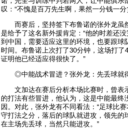
诺，完全与训练中判若两人，让中能俱乐
叹：“不愧是百万先生啊，果然一分钱一分
而赛后，坚持签下布鲁诺的张外龙虽然
是给予了这名新外援肯定：“他的时差还没
到中国，需要适应这里的环境，也要跟球
时间。布鲁诺上次打了30分钟，这场打了
证明他已经适应得很快了。”
◎中能战术冒进？张外龙：先丢球就
文加达在赛后分析本场比赛时，曾表示
的打法有些冒进，他认为，这是中能最终
因。对此，张外龙有不同看法：“足球比赛
守打法之分，落后的球队就进攻，领先的
在主场先丢球，当然只能进攻。”