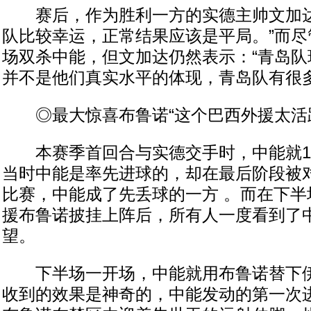
赛后，作为胜利一方的实德主帅文加达
队比较幸运，正常结果应该是平局。”而尽
场双杀中能，但文加达仍然表示：“青岛队
并不是他们真实水平的体现，青岛队有很多
◎最大惊喜布鲁诺“这个巴西外援太活
本赛季首回合与实德交手时，中能就1
当时中能是率先进球的，却在最后阶段被对
比赛，中能成了先丢球的一方 。而在下半
援布鲁诺披挂上阵后，所有人一度看到了
望。
下半场一开场，中能就用布鲁诺替下伊
收到的效果是神奇的，中能发动的第一次