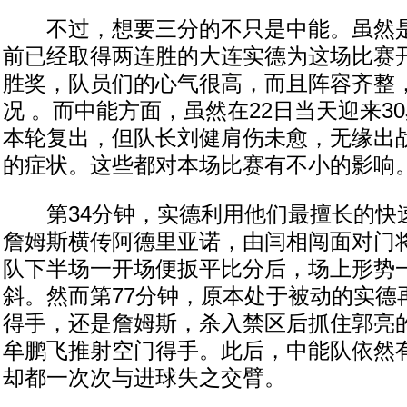
不过，想要三分的不只是中能。虽然是
前已经取得两连胜的大连实德为这场比赛开
胜奖，队员们的心气很高，而且阵容齐整
况 。而中能方面，虽然在22日当天迎来3
本轮复出，但队长刘健肩伤未愈，无缘出
的症状。这些都对本场比赛有不小的影响
第34分钟，实德利用他们最擅长的快
詹姆斯横传阿德里亚诺，由闫相闯面对门
队下半场一开场便扳平比分后，场上形势
斜。然而第77分钟，原本处于被动的实德
得手，还是詹姆斯，杀入禁区后抓住郭亮
牟鹏飞推射空门得手。此后，中能队依然
却都一次次与进球失之交臂。