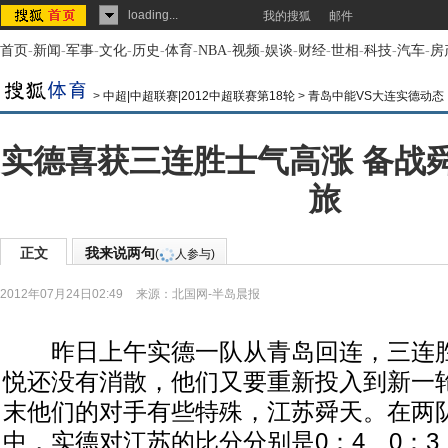
loading...
我的搜狐
邮件
首页
-
新闻
-
军事
-
文化
-
历史
-
体育
-
NBA
-
视频
-
娱谈
-
财经
-
世相
-
科技
-
汽车
-
房
>
中超|中超联赛|2012中超联赛第18轮
>
青岛中能VS大连实德动态
实德喜获三连胜士气高涨 备战
旅
正文
我来说两句
(
人参与)
2012年07月24日02:49
来源：
北国网-半岛晨报
昨日上午实德一队从青岛回连，三连胜和
悦还没有消散，他们又要重新投入到新一
末他们的对手有些特殊，江苏舜天。在两
中，实德对江苏的比分分别是0：4、0：3、