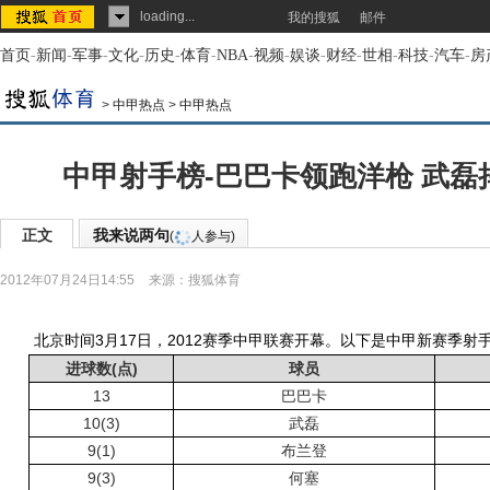
loading...
我的搜狐
邮件
首页
-
新闻
-
军事
-
文化
-
历史
-
体育
-
NBA
-
视频
-
娱谈
-
财经
-
世相
-
科技
-
汽车
-
房
>
中甲热点
>
中甲热点
中甲射手榜-巴巴卡领跑洋枪 武磊
正文
我来说两句
(
人参与)
2012年07月24日14:55
来源：
搜狐体育
北京时间3月17日，2012赛季中甲联赛开幕。以下是中甲新赛季射手榜（
进球数(点)
球员
13
巴巴卡
10(3)
武磊
9(1)
布兰登
9(3)
何塞