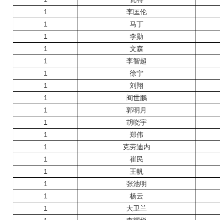
1
李匡伦
1
马丁
1
李勋
1
文森
1
李智超
1
徐宁
1
刘翔
1
阎世鹏
1
郭明月
1
胡晓宇
1
郑伟
1
克劳迪内
1
崔民
1
王帆
1
张池明
1
杨云
1
大卫兰