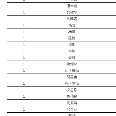
1
谢维超
1
代钦华
1
约翰森
1
杨贺
1
杨挺
1
陈博
1
谭斯
1
李钢
1
姜胜
1
姚翰林
1
瓦洛耶斯
1
胡里奥
1
弗洛雷斯
1
凌思浩
1
陈伯良
1
黄凤涛
1
耶合亚
1
瓦特