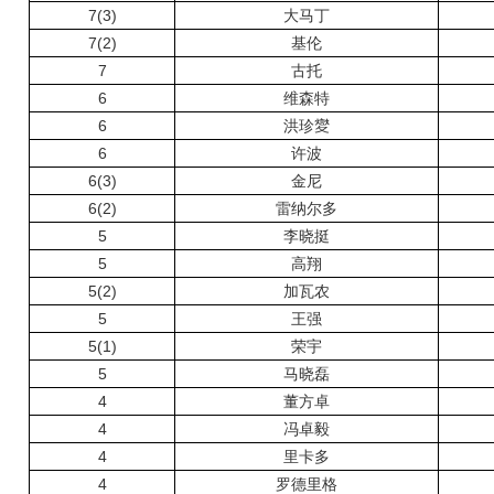
7(3)
大马丁
7(2)
基伦
7
古托
6
维森特
6
洪珍夑
6
许波
6(3)
金尼
6(2)
雷纳尔多
5
李晓挺
5
高翔
5(2)
加瓦农
5
王强
5(1)
荣宇
5
马晓磊
4
董方卓
4
冯卓毅
4
里卡多
4
罗德里格