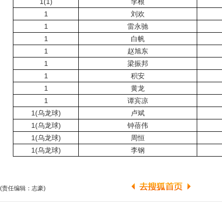
1(1)
李根
1
刘欢
1
雷永驰
1
白帆
1
赵旭东
1
梁振邦
1
积安
1
黄龙
1
谭宾凉
1(乌龙球)
卢斌
1(乌龙球)
钟蓓伟
1(乌龙球)
周恒
1(乌龙球)
李钢
(责任编辑：志豪)