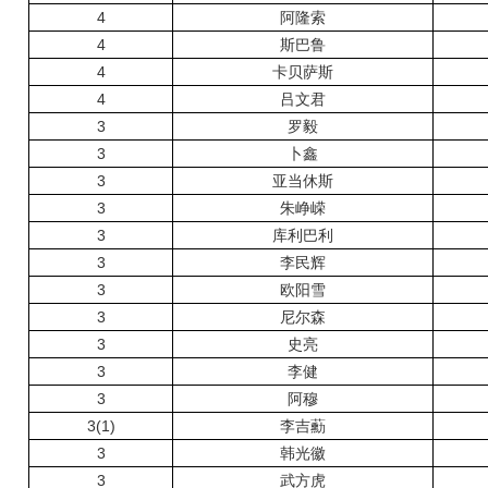
4
阿隆索
4
斯巴鲁
4
卡贝萨斯
4
吕文君
3
罗毅
3
卜鑫
3
亚当休斯
3
朱峥嵘
3
库利巴利
3
李民辉
3
欧阳雪
3
尼尔森
3
史亮
3
李健
3
阿穆
3(1)
李吉蘍
3
韩光徽
3
武方虎