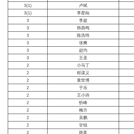
3(1)
卢斌
3(1)
李星灿
3
李超
3
韩燕鸣
3
陈浩纬
3
张爽
3
赵均
3
王圣
2
小马丁
2
程谋义
2
黄世博
2
于乐
2
王小诗
2
忻峰
2
梅方
2
吴鹏
2
甘锐
2
路姜