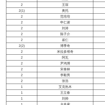
2
王琛
2(1)
奥托
2
范培培
2
申仁谢
2
刘涛
2
陈子介
2
崔仁
2(2)
博季奇
2
米拉多维奇
2
阿瓦
2
尹鸿博
2
宋泰林
2
李毅男
2
张浩
1
艾克热木
1
王立春
1
刘帅
1
卡多索