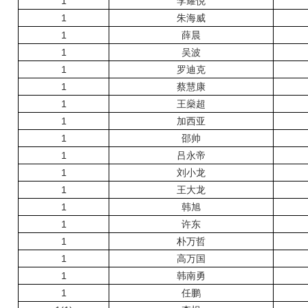
1
李耀悦
1
朱海威
1
薛晨
1
吴波
1
罗迪克
1
蔡慧康
1
王燊超
1
加西亚
1
邵帅
1
吕永帝
1
刘小龙
1
王大龙
1
韩旭
1
许东
1
朴万哲
1
高万国
1
韩南勇
1
任鹏