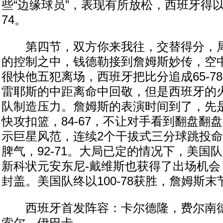
些“边缘球员”，表现有所放松，西班牙得以
74。
第四节，双方你来我往，交替得分，局
的控制之中，钱德勒接到詹姆斯妙传，空
很快他五犯离场，西班牙把比分追成65-7
雷耶斯的中距离命中回敬，但是西班牙的
队制造压力。詹姆斯的表演时间到了，先
快攻扣篮，84-67，不让对手看到翻盘翻
示巨星风范，连续2个干拔式三分球跳投
脾气，92-71。大局已定的情况下，美国
新科状元安东尼-戴维斯也获得了出场机会
封盖。美国队终以100-78获胜，詹姆斯末
西班牙首发阵容：卡尔德隆，费尔南德