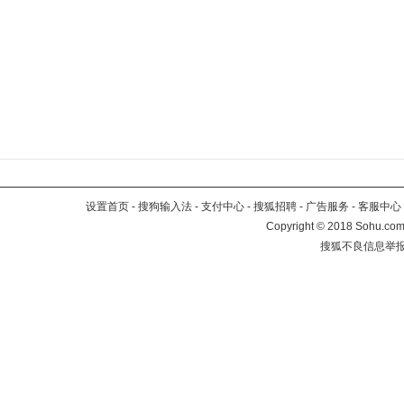
设置首页
-
搜狗输入法
-
支付中心
-
搜狐招聘
-
广告服务
-
客服中心
Copyright
©
2018 Sohu.com 
搜狐不良信息举