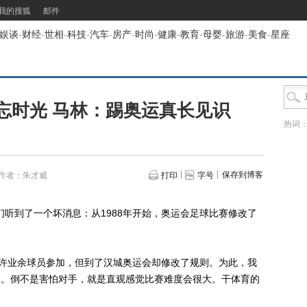
我的搜狐
邮件
娱谈
-
财经
-
世相
-
科技
-
汽车
-
房产
-
时尚
-
健康
-
教育
-
母婴
-
旅游
-
美食
-
星座
忘时光 马林：踢奥运真长见识
热词
保存到博客
作者：朱才威
打印
字号
听到了一个坏消息：从1988年开始，奥运会足球比赛修改了
允许业余球员参加，但到了汉城奥运会却修改了规则。为此，我
难踢。倒不是害怕对手，就是直观感觉比赛难度会很大。干体育的