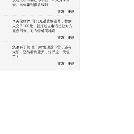
发现成功不会让你幸福，和人分享才
会。当你赚到很多钱时…
转发
|
评论
李英俊律师
哥们充话费输错号，替别
人交了100元，就打过去电话想让对方
充点回来。对方特郁闷地说…
转发
|
评论
急诊科于莺
出门时发现没下雪，还有
太阳，还能看到蓝天，惊呼这一天值
了！
转发
|
评论