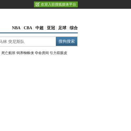
欢迎入驻搜狐媒体平台
NBA
|
CBA
|
中超
|
亚冠
|
足球
|
综合
：
死亡航班
饲养蜘蛛侠
夺命房间
引力双眼皮