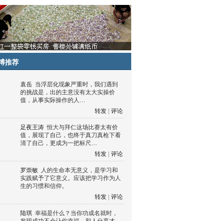
博推荐
袁岳
当浮层化现象严重时，我们遇到
的挑战是，出的主意没有太大实操价
值，从事实际操作的人…
转发
|
评论
足夜王涛
恒大与拜仁这场比赛太有价
值，展现了自己，也终于真刀真枪下看
清了自己，更成为一把标尺…
转发
|
评论
罗崇敏
人的生命本无意义，是学习和
实践赋予了它意义。应该把学习作为人
生的习惯和信仰。
转发
|
评论
陆琪
幸福是什么？当你功成名就时，