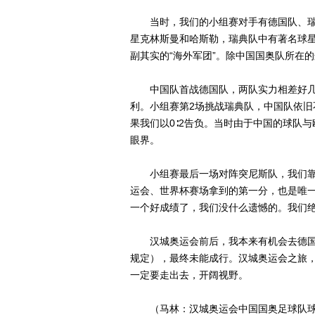
当时，我们的小组赛对手有德国队、瑞
星克林斯曼和哈斯勒，瑞典队中有著名球
副其实的“海外军团”。除中国国奥队所在
中国队首战德国队，两队实力相差好几个
利。小组赛第2场挑战瑞典队，中国队依
果我们以0∶2告负。当时由于中国的球队
眼界。
小组赛最后一场对阵突尼斯队，我们靠顽
运会、世界杯赛场拿到的第一分，也是唯
一个好成绩了，我们没什么遗憾的。我们绝
汉城奥运会前后，我本来有机会去德国踢
规定），最终未能成行。汉城奥运会之旅
一定要走出去，开阔视野。
（马林：汉城奥运会中国国奥足球队球