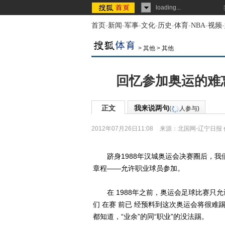
loading...
首页
-
新闻
-
军事
-
文化
-
历史
-
体育
-
NBA
-
视频
-
>
其他
>
其他
回忆参加奥运的难
正文
我来说两句
(
人参与)
2012年07月26日11:08
来源：
北国网-辽宁日报
跻身1988年汉城奥运会决赛圈后，我们
章程——允许职业球员参加。
在 1988年之前，奥运会足球比赛只
们 在赛 前已 经预料到这次奥运会将很
都知道，“业余”的同“职业”的没法踢。