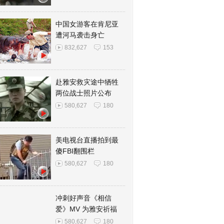
中国女游客在肯尼亚
遭河马袭击身亡
832,627
153
赴雅安救灾途中牺牲
两位战士照片公布
580,627
180
美电视台直播拍到最
傻FBI翻围栏
580,627
180
冲刺好声音《相信
爱》MV 为雅安祈福
580,627
180