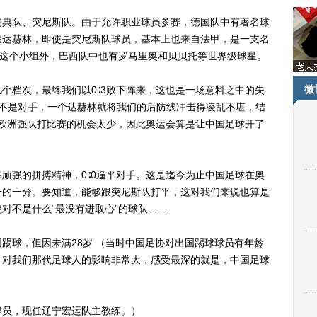
典队、突尼斯队。由于允许职业球员参赛，德国队中有著名球
星达赫林，即使是突尼斯队球员，基本上也来自法甲，是一支名
的这个小组外，巴西队中也有罗马里奥和贝贝托等世界级球星。
微
档次，最终我们以0∶3败下阵来，这也是一场意料之中的失
旧不是对手，一个达赫林就将我们的后防线冲击得凌乱不堪，结
与欧洲强队打比赛的机会太少，因此奥运会算是让中国足球开了
强的拼搏精神，0∶0逼平对手。这是迄今为止中国足球在奥
一的一分。要知道，能够跟突尼斯队打平，这对我们来说也算是
对不是什么“最没有进取心”的球队……
球，但因未满28岁 （当时中国足协对出国踢球球员有年龄
，对我们那代足球人的影响非常大，感受最深的就是，中国足球
员，现任辽宁宏运队主教练。）