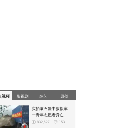
点视频
影视剧
综艺
原创
实拍滚石砸中救援车
一青年志愿者身亡
832,627
153