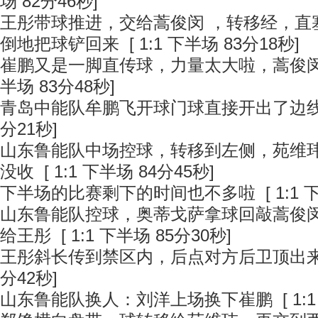
场 82分46秒]
王彤带球推进，交给蒿俊闵 ，转移经，直
倒地把球铲回来
[ 1:1 下半场 83分18秒]
崔鹏又是一脚直传球，力量太大啦，蒿俊
半场 83分48秒]
青岛中能队牟鹏飞开球门球直接开出了边
分21秒]
山东鲁能队中场控球，转移到左侧，苑维
没收
[ 1:1 下半场 84分45秒]
下半场的比赛剩下的时间也不多啦
[ 1:1
山东鲁能队控球，奥蒂戈萨拿球回敲蒿俊
给王彤
[ 1:1 下半场 85分30秒]
王彤斜长传到禁区内，后点对方后卫顶出
分42秒]
山东鲁能队换人：刘洋上场换下崔鹏
[ 1: