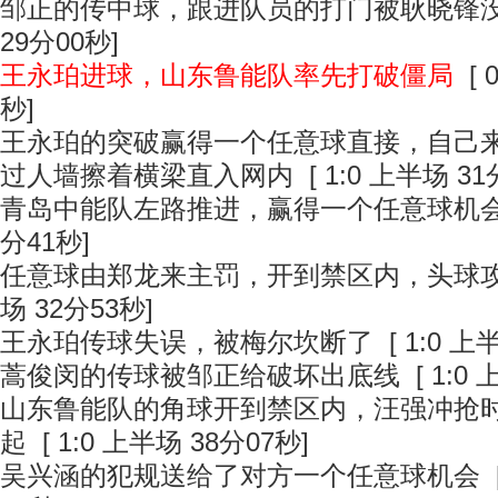
邹正的传中球，跟进队员的打门被耿晓锋
29分00秒]
王永珀进球，山东鲁能队率先打破僵局
[ 
秒]
王永珀的突破赢得一个任意球直接，自己
过人墙擦着横梁直入网内
[ 1:0 上半场 31
青岛中能队左路推进，赢得一个任意球机
分41秒]
任意球由郑龙来主罚，开到禁区内，头球
场 32分53秒]
王永珀传球失误，被梅尔坎断了
[ 1:0 上
蒿俊闵的传球被邹正给破坏出底线
[ 1:0
山东鲁能队的角球开到禁区内，汪强冲抢
起
[ 1:0 上半场 38分07秒]
吴兴涵的犯规送给了对方一个任意球机会
[