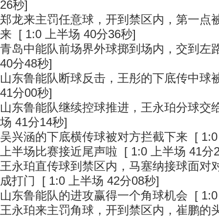
26秒]
郑龙来主罚任意球，开到禁区内，第一点
来
[ 1:0 上半场 40分36秒]
青岛中能队前场界外球掷到场内，交到左
40分48秒]
山东鲁能队断球反击，王彤的下底传中球
41分00秒]
山东鲁能队继续控球推进，王永珀分球交
场 41分14秒]
吴兴涵的下底横传球被对方拦截下来
[ 1:
上半场比赛接近尾声啦
[ 1:0 上半场 41分
王永珀直传球到禁区内，马塞纳接球面对
成打门
[ 1:0 上半场 42分08秒]
山东鲁能队的进攻赢得一个角球机会
[ 1:
王永珀来主罚角球，开到禁区内，崔鹏的