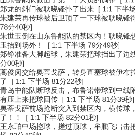
山东鲁能队做出了第一个人员的调整
[ 1:
郑龙的斜门被耿晓锋扑了出来
[ 1:1 下半场
朱建荣再传球被后卫顶了一下球被耿晓锋
78分40秒]
朱世玉倒在山东鲁能队的禁区内！耿晓锋
玉抬到场外！
[ 1:1 下半场 79分49秒]
郑铮准备大脚起球，朱建荣把球挡出了边
分00秒]
蒿俊闵交给奥蒂戈萨，转身直塞球被伊布
了
[ 1:1 下半场 81分22秒]
青岛中能队断球反击，布鲁诺带球到中线
有压上来把球回传
[ 1:1 下半场 81分39秒]
奥蒂戈萨前场抢断突入到禁区内，横传球
了！！
[ 1:1 下半场 82分01秒]
王永珀中场控球，搓过顶球，牟鹏飞出击