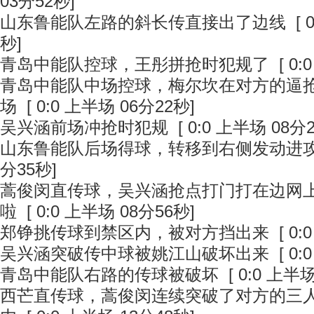
03分52秒]
山东鲁能队左路的斜长传直接出了边线
[ 
秒]
青岛中能队控球，王彤拼抢时犯规了
[ 0:
青岛中能队中场控球，梅尔坎在对方的逼
场
[ 0:0 上半场 06分22秒]
吴兴涵前场冲抢时犯规
[ 0:0 上半场 08分
山东鲁能队后场得球，转移到右侧发动进
分35秒]
蒿俊闵直传球，吴兴涵抢点打门打在边网
啦
[ 0:0 上半场 08分56秒]
郑铮挑传球到禁区内，被对方挡出来
[ 0:
吴兴涵突破传中球被姚江山破坏出来
[ 0:
青岛中能队右路的传球被破坏
[ 0:0 上半场
西芒直传球，蒿俊闵连续突破了对方的三