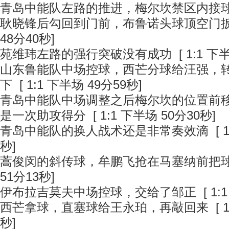
青岛中能队左路的推进，梅尔坎禁区内接
耿晓锋后勾回到门前，布鲁诺头球顶空门
48分40秒]
苑维玮左路的强行突破没有成功
[ 1:1 下
山东鲁能队中场控球，西芒分球给汪强，
下
[ 1:1 下半场 49分59秒]
青岛中能队中场调整之后梅尔坎的位置前
是一次助攻得分
[ 1:1 下半场 50分30秒]
青岛中能队的换人战术还是非常奏效滴
[ 
秒]
蒿俊闵的斜传球，牟鹏飞抢在马塞纳前把
51分13秒]
伊布拉吉莫夫中场控球，交给了邹正
[ 1:
西芒拿球，直塞球给王永珀，再敲回来
[ 
秒]