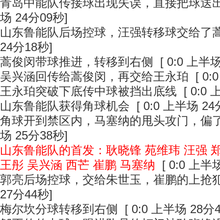
青岛中能队传接球出现失误，直接把球送
场 24分09秒]
山东鲁能队后场控球，汪强转移球交给了
24分18秒]
蒿俊闵带球推进，转移到右侧
[ 0:0 上半场
吴兴涵回传给蒿俊闵，再交给王永珀
[ 0:
王永珀突破下底传中球被挡出底线
[ 0:0
山东鲁能队获得角球机会
[ 0:0 上半场 24
角球开到禁区内，马塞纳的甩头攻门，偏
场 25分38秒]
山东鲁能队的首发：耿晓锋 苑维玮 汪强 郑
王彤 吴兴涵 西芒 崔鹏 马塞纳
[ 0:0 上半
郭亮后场控球，交给朱世玉，崔鹏的上抢
27分44秒]
梅尔坎分球转移到右侧
[ 0:0 上半场 28分