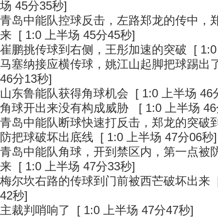
场 45分35秒]
青岛中能队控球反击，左路郑龙的传中，
来
[ 1:0 上半场 45分45秒]
崔鹏挑传球到右侧，王彤加速的突破
[ 1:
马塞纳接应横传球，姚江山起脚把球踢出
46分13秒]
山东鲁能队获得角球机会
[ 1:0 上半场 46
角球开出来没有构成威胁
[ 1:0 上半场 4
青岛中能队断球快速打反击，郑龙的突破
防把球破坏出底线
[ 1:0 上半场 47分06秒]
青岛中能队角球，开到禁区内，第一点被
来
[ 1:0 上半场 47分33秒]
梅尔坎右路的传球到门前被西芒破坏出来
[
42秒]
主裁判哨响了
[ 1:0 上半场 47分47秒]