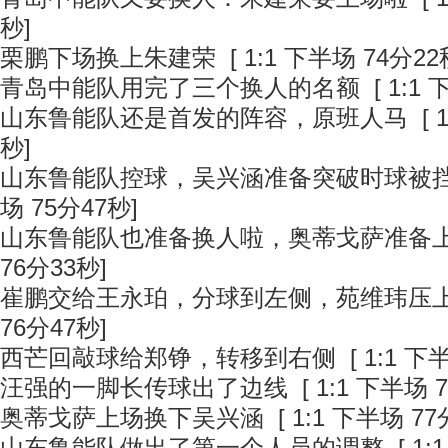
秒]
栗鹏下场换上朱建荣
[ 1:1 下半场 74分22
青岛中能队用完了三个换人的名额
[ 1:1
山东鲁能队还是首发的阵容，原班人马
[ 
秒]
山东鲁能队控球，吴兴涵准备突破时球被
场 75分47秒]
山东鲁能队也准备换人啦，奥蒂戈萨准备
76分33秒]
崔鹏交给王永珀，分球到左侧，苑维玮压
76分47秒]
西芒回敲球给郑铮，转移到右侧
[ 1:1 下
汪强的一脚长传球出了边线
[ 1:1 下半场 
奥蒂戈萨上场换下吴兴涵
[ 1:1 下半场 77