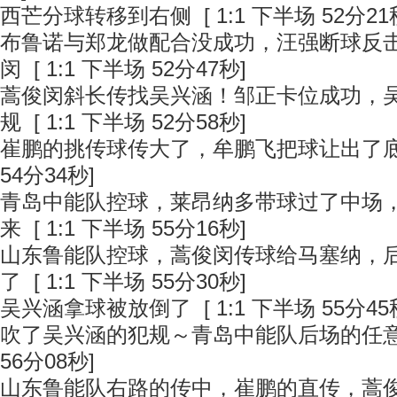
西芒分球转移到右侧
[ 1:1 下半场 52分21
布鲁诺与郑龙做配合没成功，汪强断球反
闵
[ 1:1 下半场 52分47秒]
蒿俊闵斜长传找吴兴涵！邹正卡位成功，
规
[ 1:1 下半场 52分58秒]
崔鹏的挑传球传大了，牟鹏飞把球让出了
54分34秒]
青岛中能队控球，莱昂纳多带球过了中场
来
[ 1:1 下半场 55分16秒]
山东鲁能队控球，蒿俊闵传球给马塞纳，
了
[ 1:1 下半场 55分30秒]
吴兴涵拿球被放倒了
[ 1:1 下半场 55分45
吹了吴兴涵的犯规～青岛中能队后场的任
56分08秒]
山东鲁能队右路的传中，崔鹏的直传，蒿