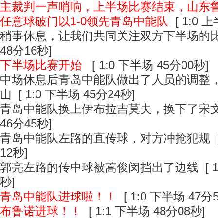
主裁判一声哨响，上半场比赛结束，山东
任意球破门以1-0领先青岛中能队
[ 1:0 
稍事休息，让我们共同关注双方下半场的
48分16秒]
下半场比赛开始
[ 1:0 下半场 45分00秒]
中场休息后青岛中能队做出了人员的调整
山
[ 1:0 下半场 45分24秒]
青岛中能队换上伊布拉吉莫夫，换下了宋
46分45秒]
青岛中能队左路的直传球，对方冲抢犯规
[
12秒]
郭亮左路的传中球被蒿俊闵挡出了边线
[ 
秒]
青岛中能队进球啦！！
[ 1:0 下半场 47分
布鲁诺进球！！
[ 1:1 下半场 48分08秒]