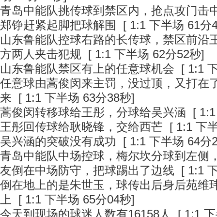
青岛中能队挑传球到禁区内，抢点攻门击
郑铮赶紧起脚把球解围
[ 1:1 下半场 61分
山东鲁能队控球右路的长传球，禁区前沿
方两人夹击犯规
[ 1:1 下半场 62分52秒]
山东鲁能队禁区有上的任意球机会
[ 1:1
任意球由蒿俊闵来主罚，没过顶，又打在
来
[ 1:1 下半场 63分38秒]
蒿俊闵转移球给王彤，分球给吴兴涵
[ 1:
王彤回传球给耿晓锋，交给西芒
[ 1:1 下
吴兴涵的突破没有成功
[ 1:1 下半场 64分
青岛中能队中场控球，梅尔坎分球到左侧
友倒在中场防守，把球踢出了边线
[ 1:1
倒在地上的是朱世玉，球传出后身后苑维
上
[ 1:1 下半场 65分04秒]
今天到现场的球迷人数有16158人
[ 1:1 