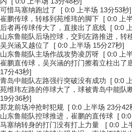
内
[ 0:0 上半场 13分48秒]
可惜马塞纳跑过了
[ 0:0 上半场 13分53秒]
崔鹏传球，转移到苑维玮的脚下
[ 0:0 上
后者再传球传大了，直接出了底线
[ 0:0
山东鲁能队后场控球，交到左路推进，转
吴兴涵又越位了
[ 0:0 上半场 15分27秒]
山东鲁能队主场作战攻势凌厉呀
[ 0:0 上
崔鹏直传球，吴兴涵的打门擦着立柱出了
17分43秒]
青岛中能队左路强行突破没有成功
[ 0:0
苑维玮左路的停球大了，球被青岛中能队
19分36秒]
郑龙前场冲抢时犯规
[ 0:0 上半场 23分42
山东鲁能队控球推进，崔鹏的直传球
[ 0:
马塞纳转身的打门没有打上力量
[ 0:0 上