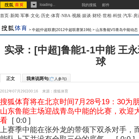
loading...
我的搜狐
邮件
首页
-
新闻
-
军事
-
文化
-
历史
-
体育
-
NBA
-
视频
-
娱谈
-
财经
-
世相
-
科技
-
汽车
-
房
>
中超|中超联赛|2012中超联赛第19轮
>
山东鲁能VS青岛中能动态
实录：[中超]鲁能1-1中能 王
球
正文
我来说两句
(
人参与)
2012年07月29日00:16
来源：
搜狐体育
搜狐体育将在北京时间7月28号19：30为
山东鲁能主场迎战青岛中能的比赛，欢迎
看
[ 0:0 ]
上赛季中能在张外龙的带领下双杀对手，