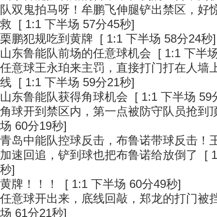
队双鬼拍马呀！牟鹏飞伸腿铲出禁区，好
救
[ 1:1 下半场 57分45秒]
栗鹏犯规吃到黄牌
[ 1:1 下半场 58分24秒]
山东鲁能队前场的任意球机会
[ 1:1 下半场
任意球王永珀来主罚，直接打门打在人墙
线
[ 1:1 下半场 59分21秒]
山东鲁能队获得角球机会
[ 1:1 下半场 59
角球开到禁区内，第一点被防守队员抢到
场 60分19秒]
青岛中能队控球反击，布鲁诺带球反击！
加速回追，铲到球也把布鲁诺给放倒了
[ 
秒]
黄牌！！！
[ 1:1 下半场 60分49秒]
任意球开出来，底线回敲，郑龙的打门被
场 61分21秒]