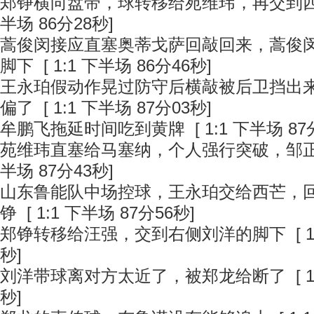
郑铮横向盘带，球转移给苑维玮，再交到
半场 86分28秒]
蒿俊闵接应直塞奥蒂戈萨回敲回来，蒿俊
脚下
[ 1:1 下半场 86分46秒]
王永珀假动作晃过防守后横敲被后卫挡出
偏了
[ 1:1 下半场 87分03秒]
牟鹏飞拖延时间吃到黄牌
[ 1:1 下半场 87
苑维玮直塞给马塞纳，个人强行突破，邹
半场 87分43秒]
山东鲁能队中场控球，王永珀交给西芒，
铮
[ 1:1 下半场 87分56秒]
郑铮转移给汪强，交到右侧刘洋的脚下
[ 
秒]
刘洋带球离对方太近了，被郑龙给断了
[ 
秒]