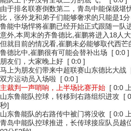
能队上下并没有全取三分的底气。
[ 0:0 ]
由于排名联赛倒数第二，青岛中能保级堪
比，张外龙和弟子们能够奢求的只能是1分
鲁能中场悍将崔鹏已经开始正式跟随一队进
意外,本周末的齐鲁德比,崔鹏将进入18人
但就目前的情况看,崔鹏未必能够取代西芒
鲁德比中,崔鹏很有可能会替补出场
[ 0:0 ]
朋友们，大家晚上好
[ 0:0 ]
马上为朋友们带来中超联赛山东德比大战
[
双方运动员入场啦
[ 0:0 ]
主裁判一声哨响，上半场比赛开始
[ 0:0
山东鲁能队控球，转移到右路组织进攻
[ 
秒]
山东鲁能队的右路传中被门将没收
[ 0:0
青岛中能队控球推进，长传球接应队员越