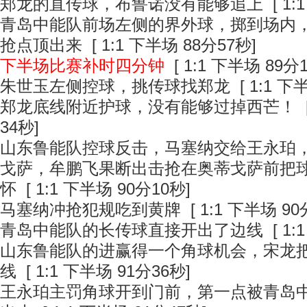
郑龙的直传球，布鲁诺没有能够追上
[ 1:
青岛中能队前场左侧的界外球，掷到场内
抢点顶出来
[ 1:1 下半场 88分57秒]
下半场比赛补时四分钟
[ 1:1 下半场 89分
朱世玉左侧控球，挑传球找郑龙
[ 1:1 下
郑龙底线附近护球，没有能够过掉西芒！
[
34秒]
山东鲁能队控球反击，马塞纳交给王永珀
戈萨，牟鹏飞果断出击抢在奥蒂戈萨前把
怀
[ 1:1 下半场 90分10秒]
马塞纳冲抢犯规吃到黄牌
[ 1:1 下半场 90
青岛中能队的长传球直接开出了边线
[ 1:
山东鲁能队的进赢得一个角球机会，宋龙
线
[ 1:1 下半场 91分36秒]
王永珀主罚角球开到门前，第一点被青岛