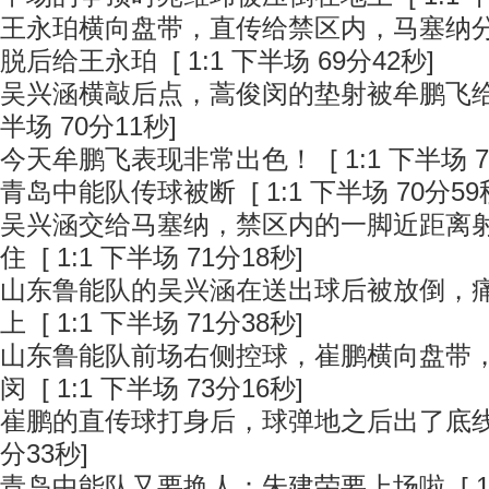
王永珀横向盘带，直传给禁区内，马塞纳
脱后给王永珀
[ 1:1 下半场 69分42秒]
吴兴涵横敲后点，蒿俊闵的垫射被牟鹏飞
半场 70分11秒]
今天牟鹏飞表现非常出色！
[ 1:1 下半场 
青岛中能队传球被断
[ 1:1 下半场 70分59
吴兴涵交给马塞纳，禁区内的一脚近距离
住
[ 1:1 下半场 71分18秒]
山东鲁能队的吴兴涵在送出球后被放倒，
上
[ 1:1 下半场 71分38秒]
山东鲁能队前场右侧控球，崔鹏横向盘带
闵
[ 1:1 下半场 73分16秒]
崔鹏的直传球打身后，球弹地之后出了底
分33秒]
青岛中能队又要换人：朱建荣要上场啦
[ 