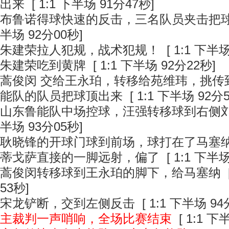
出来
[ 1:1 下半场 91分47秒]
布鲁诺得球快速的反击，三名队员夹击把
半场 92分00秒]
朱建荣拉人犯规，战术犯规！
[ 1:1 下半场
朱建荣吃到黄牌
[ 1:1 下半场 92分22秒]
蒿俊闵 交给王永珀，转移给苑维玮，挑传
能队的队员把球顶出来
[ 1:1 下半场 92分
山东鲁能队中场控球，汪强转移球到右侧
半场 93分05秒]
耿晓锋的开球门球到前场，球打在了马塞
蒂戈萨直接的一脚远射，偏了
[ 1:1 下半场
蒿俊闵转移球到王永珀的脚下，给马塞纳
[
53秒]
宋龙铲断，交到左侧反击
[ 1:1 下半场 94
主裁判一声哨响，全场比赛结束
[ 1:1 下