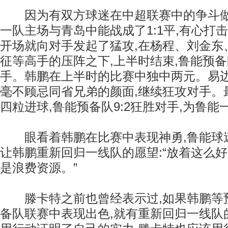
因为有双方球迷在中超联赛中的争斗做
一队主场与青岛中能战成了1:1平,有心打
开场就向对手发起了猛攻,在杨程、刘金东
征等高手的压阵之下,上半时结束,鲁能预备
手。韩鹏在上半时的比赛中独中两元。易边
毫不顾忌同省兄弟的颜面,继续狂攻对手。
四粒进球,鲁能预备队9:2狂胜对手,为鲁
眼看着韩鹏在比赛中表现神勇,鲁能球
让韩鹏重新回归一线队的愿望:“放着这么好
是浪费资源。”
滕卡特之前也曾经表示过,如果韩鹏等
备队联赛中表现出色,就有重新回归一线队