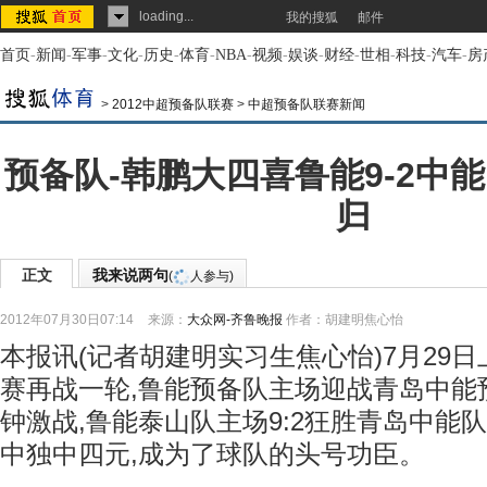
loading...
我的搜狐
邮件
首页
-
新闻
-
军事
-
文化
-
历史
-
体育
-
NBA
-
视频
-
娱谈
-
财经
-
世相
-
科技
-
汽车
-
房
>
2012中超预备队联赛
>
中超预备队联赛新闻
预备队-韩鹏大四喜鲁能9-2中
归
正文
我来说两句
(
人参与)
2012年07月30日07:14
来源：
大众网-齐鲁晚报
作者：胡建明焦心怡
本报讯(记者胡建明实习生焦心怡)7月29日
赛再战一轮,鲁能预备队主场迎战青岛中能
钟激战,鲁能泰山队主场9:2狂胜青岛中能
中独中四元,成为了球队的头号功臣。