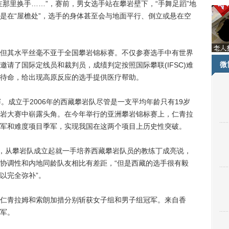
里换手……”，赛前，男女选手站在攀岩壁下，“手舞足蹈”地
是在“屋檐处”，选手的身体甚至会与地面平行、倒立或悬在空
其水平丝毫不亚于全国攀岩锦标赛。不仅参赛选手中有世界
微
请了国际定线员和裁判员，成绩判定按照国际攀联(IFSC)难
待命，给出现高原反应的选手提供医疗帮助。
成立于2006年的西藏攀岩队尽管是一支平均年龄只有19岁
岩大赛中崭露头角。在今年举行的亚洲攀岩锦标赛上，仁青拉
军和难度项目季军，实现我国在这两个项目上历史性突破。
，从攀岩队成立起就一手培养西藏攀岩队员的教练丁成亮说，
协调性和内地同龄队友相比有差距，“但是西藏的选手很有毅
以完全弥补”。
青拉姆和索朗加措分别斩获女子组和男子组冠军。来自香
军。