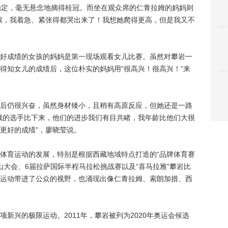
定，毫无悬念地摘得桂冠。而坐在观众席的仁青拉姆的妈妈则
候，我着急、紧张得都哭出来了！我想她爬得更高，但是我又不
成绩的女孩的妈妈是第一现场观看女儿比赛。虽然对攀岩一
得知女儿的成绩后，这位朴实的妈妈用“很高兴！很高兴！”来
仍很兴奋，虽然身材矮小，且稍有高原反应，但她还是一路
藏的选手比下来，他们的进步我们有目共睹，我年龄比他们大很
更好的成绩”，廖晓莹说。
育运动的发展，特别是根据西藏地域特点打造的“品牌体育赛
山大会、6届拉萨国际半程马拉松挑战赛以及“喜马拉雅”攀岩比
运动带进了公众的视野，也涌现出像仁青拉姆、索朗加措、西
兴的极限运动。2011年，攀岩被列为2020年奥运会候选