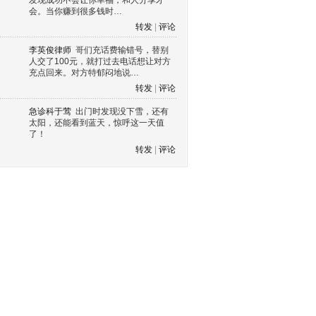
发现成功不会让你幸福，和人分享才
会。当你赚到很多钱时…
转发
|
评论
李英俊律师
哥们充话费输错号，替别
人交了100元，就打过去电话想让对方
充点回来。对方特郁闷地说…
转发
|
评论
急诊科于莺
出门时发现没下雪，还有
太阳，还能看到蓝天，惊呼这一天值
了！
转发
|
评论