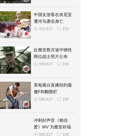
中国女游客在肯尼亚
遭河马袭击身亡
832,627
153
赴雅安救灾途中牺牲
两位战士照片公布
580,627
180
美电视台直播拍到最
傻FBI翻围栏
580,627
180
冲刺好声音《相信
爱》MV 为雅安祈福
580,627
180