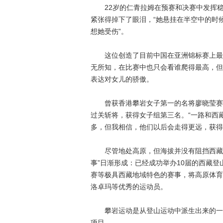
22岁的仁青拉姆在预赛和决赛中发挥稳
紧张得掉下了眼泪，“她悬挂在半空中的时
想她受伤”。
这位创造了目前中国在亚洲锦标赛上最好
无所知，在比赛中也只会看谁爬得最高，但
表达对女儿的骄傲。
曾获香港攀岩女子第一的名将廖晓莹赛后
过关斩将，获得女子组第三名。“一路和西
多，但我相信，他们以后会走得更远，获得
尽管地处高原，但海拔并没有阻挡西藏体
事”日渐形成：已经成功举办10届的西藏登
赛等极具西藏地域特色的赛事，将高原体育
洛卓玛等优秀的运动员。
攀岩运动是从登山运动中派生出来的一项新
项目。