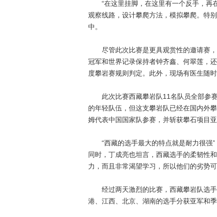
“在这里挂脚，在这里有一个反手，再在那
观察线路，设计攀爬方法，模拟攀爬。特别
中。
尽管此次比赛是更具观赏性的邀请赛，但
冠军和世界记录保持者钟齐鑫、何翠莲，还邀
度攀岩赛规则判定。此外，现场有医生随时
此次比赛西藏攀岩队11名队员全部参赛。
的年轻队伍，但这支攀岩队已经在国内外攀
姆代表中国国家队参赛，并斩获攀石项目亚
“西藏的选手最大的特点就是耐力很强”
同时，丁成亮也坦言，西藏选手的柔韧性和
力，而且非常渴望学习，所以他们的劣势可
经过两天激烈的比赛，西藏攀岩队选手仁
港、江西、北京、湖南的选手分获亚军和季