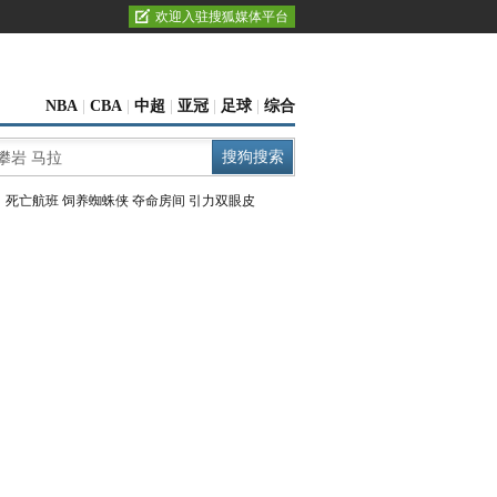
欢迎入驻搜狐媒体平台
NBA
|
CBA
|
中超
|
亚冠
|
足球
|
综合
：
死亡航班
饲养蜘蛛侠
夺命房间
引力双眼皮