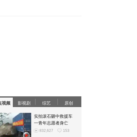
点视频
影视剧
综艺
原创
实拍滚石砸中救援车
一青年志愿者身亡
832,627
153