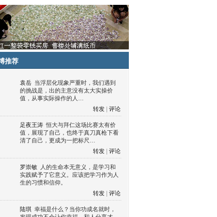
博推荐
袁岳
当浮层化现象严重时，我们遇到
的挑战是，出的主意没有太大实操价
值，从事实际操作的人…
转发
|
评论
足夜王涛
恒大与拜仁这场比赛太有价
值，展现了自己，也终于真刀真枪下看
清了自己，更成为一把标尺…
转发
|
评论
罗崇敏
人的生命本无意义，是学习和
实践赋予了它意义。应该把学习作为人
生的习惯和信仰。
转发
|
评论
陆琪
幸福是什么？当你功成名就时，