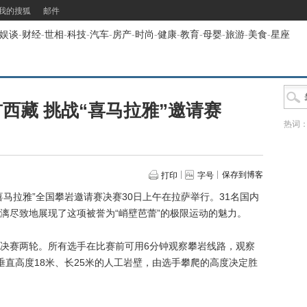
我的搜狐
邮件
娱谈
-
财经
-
世相
-
科技
-
汽车
-
房产
-
时尚
-
健康
-
教育
-
母婴
-
旅游
-
美食
-
星座
西藏 挑战“喜马拉雅”邀请赛
热词
保存到博客
打印
字号
“喜马拉雅”全国攀岩邀请赛决赛30日上午在拉萨举行。31名国内
漓尽致地展现了这项被誉为“峭壁芭蕾”的极限运动的魅力。
赛两轮。所有选手在比赛前可用6分钟观察攀岩线路，观察
垂直高度18米、长25米的人工岩壁，由选手攀爬的高度决定胜