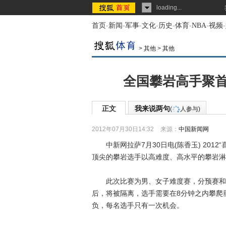
loading...
首页
-
新闻
-
军事
-
文化
-
历史
-
体育
-
NBA
-
视频
-
>
其他
>
其他
全国攀岩高手聚首
正文
我来说两句
(
人参与)
2012年07月30日14:32
来源：
中国新闻网
中新网拉萨7月30日电(陈香玉) 2012
顶尖的攀岩选手以高难度、高水平的攀岩淋
此次比赛为男、女子难度赛，分预赛和决
后，将被隔离，选手需要在8分钟之内攀爬
负，每名选手只有一次机会。