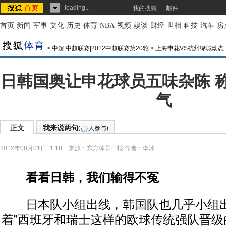
loading...
我的搜狐
邮件
首页
-
新闻
-
军事
-
文化
-
历史
-
体育
-
NBA
-
视频
-
娱谈
-
财经
-
世相
-
科技
-
汽车
-
房
>
中超|中超联赛|2012中超联赛第20轮
>
上海申花VS杭州绿城动态
日韩国奥让申花球员五味杂陈 
气
正文
我来说两句
(
人参与)
2012年08月01日11:18
来源：
东方体育日报
作者：李冰
看看日韩，我们输得不冤
日本队小组出线，韩国队也几乎小组出
着”西班牙和瑞士这样的欧球传统强队晋级