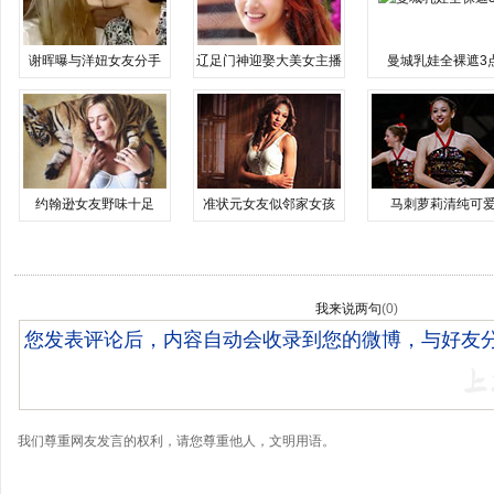
谢晖曝与洋妞女友分手
辽足门神迎娶大美女主播
曼城乳娃全裸遮3
约翰逊女友野味十足
准状元女友似邻家女孩
马刺萝莉清纯可
我来说两句
(
0
)
我们尊重网友发言的权利，请您尊重他人，文明用语。