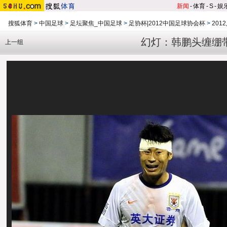
新闻
-
体育
-
S
-
娱
搜狐体育
>
中国足球
>
足坛聚焦_中国足球
>
足协杯|2012中国足球协会杯
>
201
幻灯：韩鹏头缠绷
上一组