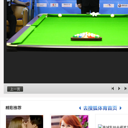
上一页
精彩推荐