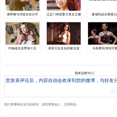
谢晖曝与洋妞女友分手
辽足门神迎娶大美女主播
曼城乳娃全裸遮3
约翰逊女友野味十足
准状元女友似邻家女孩
马刺萝莉清纯可
我来说两句
(
0
)
我们尊重网友发言的权利，请您尊重他人，文明用语。