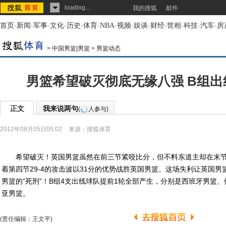
loading...
我的搜狐
邮件
首页
-
新闻
-
军事
-
文化
-
历史
-
体育
-
NBA
-
视频
-
娱谈
-
财经
-
世相
-
科技
-
汽车
-
房
>
中国男篮|男篮
>
男篮动态
男篮希望破灭彻底无缘八强 B组
正文
我来说两句
(
人参与)
2012年08月05日05:02
来源：
搜狐体育
希望破灭！英国男篮虽然在前三节紧咬比分，但不料东道主却在末节
着第四节29-4的攻击波以31分的优势战胜英国男篮。这场失利让英国男
男篮的“死刑”！B组4支出线球队提前1轮全部产生，分别是西班牙男篮
亚男篮。
(责任编辑：王文平)