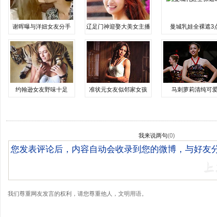
谢晖曝与洋妞女友分手
辽足门神迎娶大美女主播
曼城乳娃全裸遮3
约翰逊女友野味十足
准状元女友似邻家女孩
马刺萝莉清纯可
我来说两句
(
0
)
我们尊重网友发言的权利，请您尊重他人，文明用语。