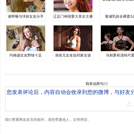
谢晖曝与洋妞女友分手
辽足门神迎娶大美女主播
曼城乳娃全裸遮3
约翰逊女友野味十足
准状元女友似邻家女孩
马刺萝莉清纯可
我来说两句
(
0
)
我们尊重网友发言的权利，请您尊重他人，文明用语。