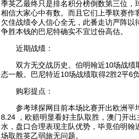
季英乙最终只是排名积分榜倒数第三位，
相信大家心中有数。而且它们上季联赛作客
欠佳战绩令人信心全无，此番走访严阵以
争胜本钱的巴尼特确实不宜过份高估。
近期战绩：
双方无交战历史。伯明翰近10场战绩取
态一般。巴尼特近10场战绩取得2胜2平6
购彩提点：
参考球探网目前本场比赛开出欧洲平均赔率1
8.24 ，欧赔明显看好主队取胜，澳门开出
水，盘口合理表现主队优势，毕竟伯明翰
场取胜英乙弱旅无问题。