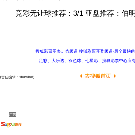
竞彩无让球推荐：3/1 亚盘推荐：伯
搜狐彩票图表走势频道
搜狐彩票开奖频道-最全最快
足彩、大乐透、双色球、七星彩、搜狐彩票中心应
(责任编辑：starwind)
广告