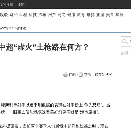
我的搜狐
邮件
娱谈
-
财经
-
世相
-
科技
-
汽车
-
房产
-
时尚
-
健康
-
教育
-
母婴
-
旅游
-
美食
-
星座
第22轮
>
中超评论
中超“虚火”土枪路在何方？
热词
保存到博客
打印
字号
斯利等射手以近乎刷数据的表现在射手榜上“争先恐后”。当
榜，一眼望去便能感慨这番美好幻像不过是“海市蜃楼”。
被外援覆盖，当前两个赛季人们感慨中超洋枪过甚之时，现在