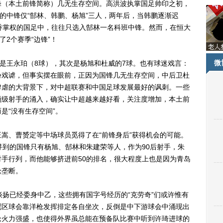
锋（本土前锋简称）几无生存空间。高洪波执掌国足帅印之初，
选的中锋仅“郜林、韩鹏、杨旭”三人，两年后，当韩鹏逐渐迟
乔掌权的国足中，往往只选入郜林一名科班中锋。然而，在恒大
了2个赛季“边锋”！
微
是王永珀（8球），其次是杨旭和杜威的7球。也有球迷戏言：
份戏谑，但事实摆在眼前，正因为国锋几无生存空间，中后卫杜
肆虐的大背景下，对中超联赛和中国足球发展最好的讽刺。一些
顶级射手的涌入，确实让中超越来越好看，关注度增加，本土前
是“没有生存空间”。
、曹赟定等中场球员觅得了在“前锋身后”获得机会的可能。
寻到的国锋只有杨旭、郜林和朱建荣等人，作为90后射手，朱
手行列，而他能够挤进前50的排名，很大程度上也是因为青岛
枪垄断。
扬已经委身中乙，这些拥有国字号经历的“克劳奇”们或许惟有
冠区球会靠洋枪发挥排定各自坐次，反倒是中下游球会中涌现出
枪火力强盛，也使得外界虽总能在预备队比赛中听到许琦进球的