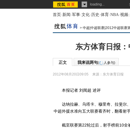
loading...
首页
-
新闻
-
军事
-
文化
-
历史
-
体育
-
NBA
-
视频
-
>
中超|中超联赛|2012中超联赛
东方体育日报：
正文
我来说两句
(
人参与)
2012年08月20日09:05
来源：
东方体育日报
本报记者 刘闻超 述评
达纳拉赫、乌塔卡、穆里奇、拉斐尔、穆
中超外援水准向五大联赛看齐时，翻看射手
截至联赛第22轮过后，射手榜前10全