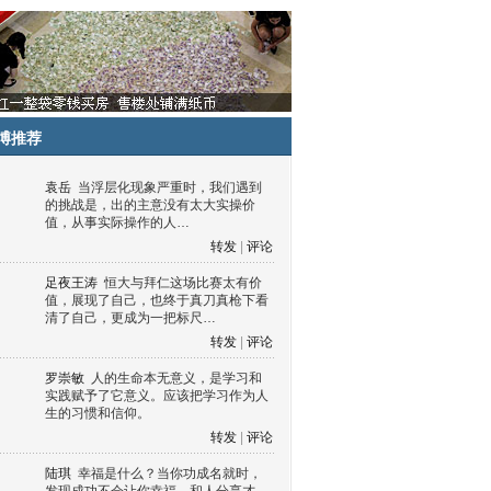
博推荐
袁岳
当浮层化现象严重时，我们遇到
的挑战是，出的主意没有太大实操价
值，从事实际操作的人…
转发
|
评论
足夜王涛
恒大与拜仁这场比赛太有价
值，展现了自己，也终于真刀真枪下看
清了自己，更成为一把标尺…
转发
|
评论
罗崇敏
人的生命本无意义，是学习和
实践赋予了它意义。应该把学习作为人
生的习惯和信仰。
转发
|
评论
陆琪
幸福是什么？当你功成名就时，