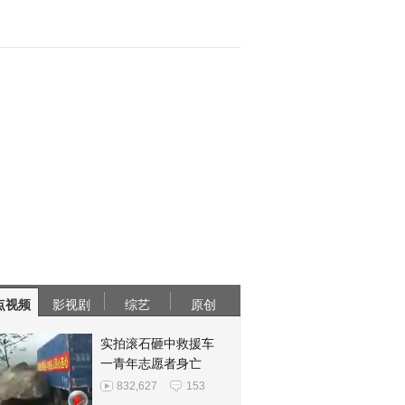
点视频
影视剧
综艺
原创
实拍滚石砸中救援车
一青年志愿者身亡
832,627
153