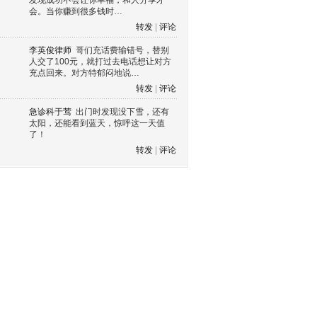
发现成功不会让你幸福，和人分享才
会。当你赚到很多钱时…
转发
|
评论
李英俊律师
哥们充话费输错号，替别
人交了100元，就打过去电话想让对方
充点回来。对方特郁闷地说…
转发
|
评论
急诊科于莺
出门时发现没下雪，还有
太阳，还能看到蓝天，惊呼这一天值
了！
转发
|
评论