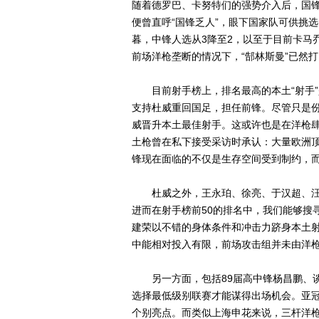
随着德罗巴、卡努特们的强势介入后，国
便曾直呼“国锋乏人”，眼下国家队可供挑
暮，中锋人选从3降至2，以至于目前卡马
前场洋枪垄断的情况下，“郜林斯曼”已然打
目前射手榜上，排名最高的本土“射手”
支持杜威重回国足，担任前锋。尽管只是
威晋升本土最佳射手。这或许也是在洋枪
土枪曾在私下接受采访时承认：大量欧洲
锋现在面临的不仅是生存空间受到制约，而
杜威之外，王永珀、徐亮、于汉超、汪嵩
进而在射手榜前50的排名中，我们能够搜
建荣以不错的身体条件和冲击力跻身本土射
中能相对投入有限，前场攻击组并未由洋
另一方面，包括89届高中锋杨昌鹏、谈
选择最低级别联赛才能谋得出场机会。亚
个别亮点。而类似上海申花来说，三杆洋