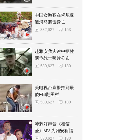
中国女游客在肯尼亚
遭河马袭击身亡
832,627
153
赴雅安救灾途中牺牲
两位战士照片公布
580,627
180
美电视台直播拍到最
傻FBI翻围栏
580,627
180
冲刺好声音《相信
爱》MV 为雅安祈福
580,627
180