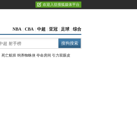
欢迎入驻搜狐媒体平台
NBA
|
CBA
|
中超
|
亚冠
|
足球
|
综合
：
死亡航班
饲养蜘蛛侠
夺命房间
引力双眼皮