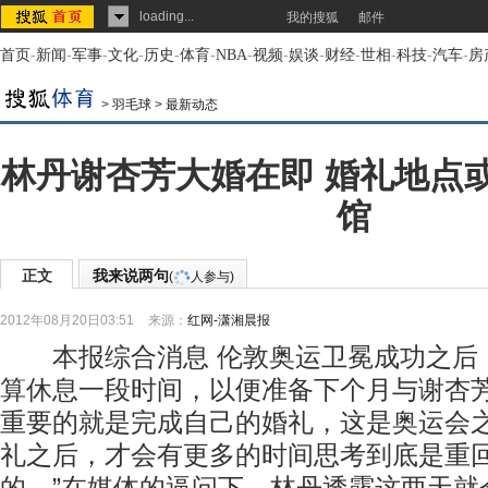
loading...
我的搜狐
邮件
首页
-
新闻
-
军事
-
文化
-
历史
-
体育
-
NBA
-
视频
-
娱谈
-
财经
-
世相
-
科技
-
汽车
-
房
>
羽毛球
>
最新动态
林丹谢杏芳大婚在即 婚礼地点
馆
正文
我来说两句
(
人参与)
2012年08月20日03:51
来源：
红网-潇湘晨报
本报综合消息 伦敦奥运卫冕成功之后
算休息一段时间，以便准备下个月与谢杏芳
重要的就是完成自己的婚礼，这是奥运会
礼之后，才会有更多的时间思考到底是重