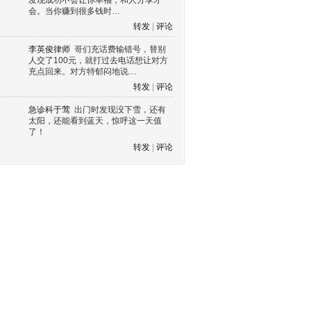
发现成功不会让你幸福，和人分享才
会。当你赚到很多钱时…
转发
|
评论
李英俊律师
哥们充话费输错号，替别
人交了100元，就打过去电话想让对方
充点回来。对方特郁闷地说…
转发
|
评论
急诊科于莺
出门时发现没下雪，还有
太阳，还能看到蓝天，惊呼这一天值
了！
转发
|
评论