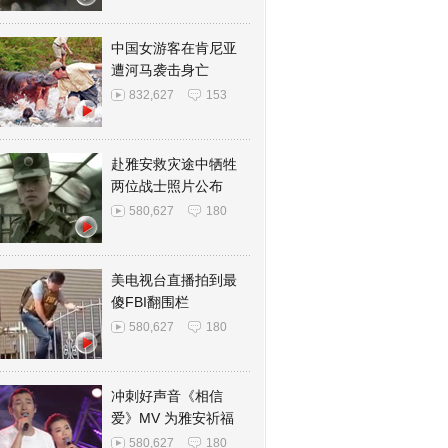
中国女游客在肯尼亚
遭河马袭击身亡
832,627
153
赴雅安救灾途中牺牲
两位战士照片公布
580,627
180
美电视台直播拍到最
傻FBI翻围栏
580,627
180
冲刺好声音《相信
爱》MV 为雅安祈福
580,627
180