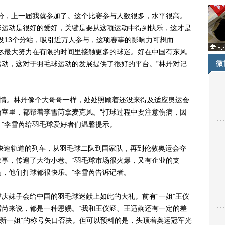
，上一届我就参加了。这个比赛参与人数很多，水平很高。
球运动是很好的爱好，关键是要从这项运动中得到快乐，这才是
设13个分站，吸引近万人参与，这项赛事的影响力可想而
尽最大努力在有限的时间里接触更多的球迷。好在中国有东风
微
动，这对于羽毛球运动的发展提供了很好的平台。”林丹对记
情。林丹像个大哥哥一样，处处照顾着还没来得及适应奥运会
室里，都帮着李雪芮拿麦克风。“打球过程中要注意伤病，因
”李雪芮给羽毛球爱好者们温馨提示。
快速轨道的列车，从羽毛球二队到国家队，再到伦敦奥运会夺
事，传遍了大街小巷。“羽毛球市场很火爆，又有企业的支
，他们打球都很快乐。”李雪芮告诉记者。
妹子会给中国的羽毛球迷献上如此的大礼。前有“一姐”王仪
芮来说，都是一种恩赐。“我和王仪涵、王适娴还有一定的差
“新一姐”的称号矢口否决。但可以预料的是，头顶着奥运冠军光