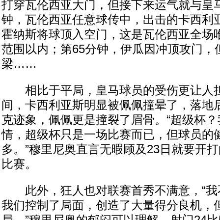
打穿瓦伦西亚大门，但接下来运气就与皇马
钟，瓦伦西亚任意球传中，出击的卡西利
霍纳斯将球顶入空门，这是瓦伦西亚全场
范围以内；第65分钟，伊瓜因冲顶攻门，
梁……
相比于平局，皇马球员的受伤更让人担
间，卡西利亚斯明显被佩佩撞晕了，落地
克迹象，佩佩更是撞裂了眉骨。“超级杯？
情，超级杯只是一场比赛而已，但球员的
多。”穆里尼奥直言无暇顾及23日就要开
比赛。
此外，狂人也对联赛首秀不满意，“我
我们控制了局面，创造了大量得分良机，