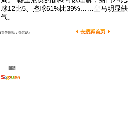
局。”穆里尼奥的郁闷可以理解，射门24比
球12比5、控球61%比39%……皇马明显
气。
(责任编辑：孙其斌)
广告