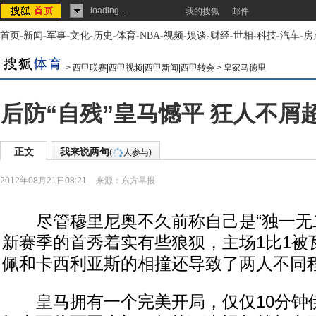
loading...
我的搜狐
邮件
首页
-
新闻
-
军事
-
文化
-
历史
-
体育
-
NBA
-
视频
-
娱谈
-
财经
-
世相
-
科技
-
汽车
-
房
>
西甲联赛|西甲视频|西甲新闻|西甲转会
>
皇家马德里
后防“自残”皇马憾平 狂人不屑
正文
我来说两句
(
人参与)
2012年08月21日08:21
来源：
东方早报
尽管穆里尼奥不久前称自己是“独一无二
新赛季的首秀着实有些狼狈，主场1比1被
佩和卡西利亚斯的相撞还导致了两人不同
皇马拥有一个完美开局，仅仅10分钟