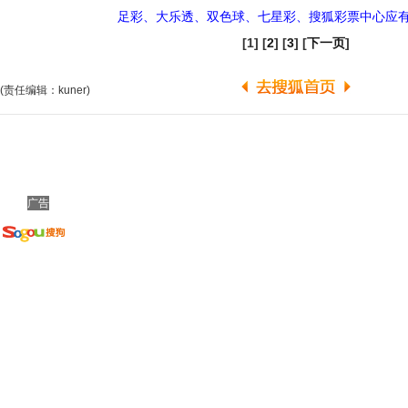
足彩、大乐透、双色球、七星彩、搜狐彩票中心应
[1] [
2
] [
3
] [
下一页
]
(责任编辑：kuner)
广告