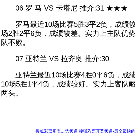
06 罗 马 VS 卡塔尼 推介:31 ★★★
罗马最近10场比赛5胜3平2负，成绩较
场2胜2平6负，成绩较差。实力上主队优
队不败。
07 亚特兰 VS 拉齐奥 推介:30
亚特兰最近10场比赛4胜0平6负，成
10场5胜1平4负，成绩较好。实力上客队
两头。
搜狐彩票图表走势频道
搜狐彩票开奖频道-最全最快