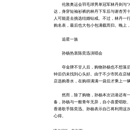
伦敦奥运会羽毛球男单冠军林丹则与“准
达，身穿短袖衫裤的林丹下车后与谢杏芳
人可能是去挑选结婚钻戒。不过，林丹一
购名表，最后也大包小包满载而归。晚上
追星一族
孙杨热衷陈奕迅演唱会
夺金牌不甘人后，购物孙杨也不想落后。
钟后仍未找到心头好。由于不少市民在店
店选购香水，在购得满满一袋后才乘上一
然而，除了购物，孙杨本次访港还有一
备，孙杨与一般青年无异，自小喜爱唱歌
香港歌手陈奕迅。孙杨表示自己将利用这
心得。