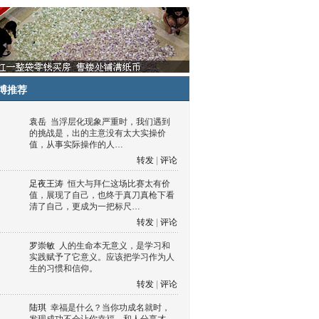
博推荐
袁岳
当浮层化现象严重时，我们遇到
的挑战是，出的主意没有太大实操价
值，从事实际操作的人…
转发
|
评论
足夜王涛
恒大与拜仁这场比赛太有价
值，展现了自己，也终于真刀真枪下看
清了自己，更成为一把标尺…
转发
|
评论
罗崇敏
人的生命本无意义，是学习和
实践赋予了它意义。应该把学习作为人
生的习惯和信仰。
转发
|
评论
陆琪
幸福是什么？当你功成名就时，