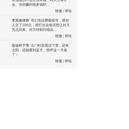
发现成功不会让你幸福，和人分享才
会。当你赚到很多钱时…
转发
|
评论
李英俊律师
哥们充话费输错号，替别
人交了100元，就打过去电话想让对方
充点回来。对方特郁闷地说…
转发
|
评论
急诊科于莺
出门时发现没下雪，还有
太阳，还能看到蓝天，惊呼这一天值
了！
转发
|
评论