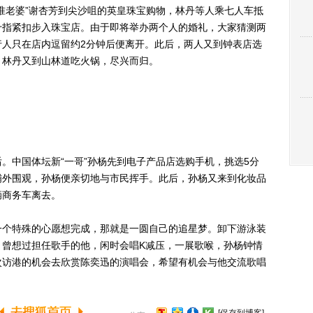
老婆”谢杏芳到尖沙咀的英皇珠宝购物，林丹等人乘七人车抵
十指紧扣步入珠宝店。由于即将举办两个人的婚礼，大家猜测两
行人只在店内逗留约2分钟后便离开。此后，两人又到钟表店选
，林丹又到山林道吃火锅，尽兴而归。
中国体坛新“一哥”孙杨先到电子产品店选购手机，挑选5分
铺外围观，孙杨便亲切地与市民挥手。此后，孙杨又来到化妆品
辆商务车离去。
个特殊的心愿想完成，那就是一圆自己的追星梦。卸下游泳装
、曾想过担任歌手的他，闲时会唱K减压，一展歌喉，孙杨钟情
次访港的机会去欣赏陈奕迅的演唱会，希望有机会与他交流歌唱