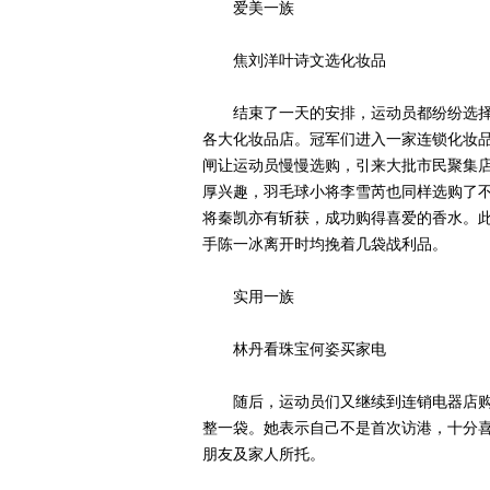
爱美一族
焦刘洋叶诗文选化妆品
结束了一天的安排，运动员都纷纷选择
各大化妆品店。冠军们进入一家连锁化妆
闸让运动员慢慢选购，引来大批市民聚集店
厚兴趣，羽毛球小将李雪芮也同样选购了
将秦凯亦有斩获，成功购得喜爱的香水。此
手陈一冰离开时均挽着几袋战利品。
实用一族
林丹看珠宝何姿买家电
随后，运动员们又继续到连销电器店购
整一袋。她表示自己不是首次访港，十分
朋友及家人所托。