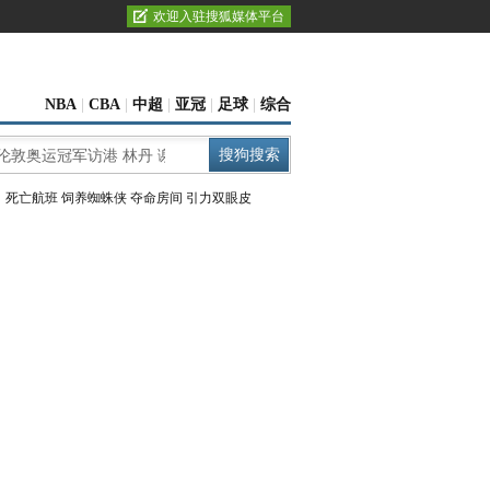
欢迎入驻搜狐媒体平台
NBA
|
CBA
|
中超
|
亚冠
|
足球
|
综合
：
死亡航班
饲养蜘蛛侠
夺命房间
引力双眼皮