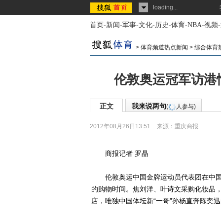
loading...
首页
-
新闻
-
军事
-
文化
-
历史
-
体育
-
NBA
-
视频
-
>
体育频道热点新闻
>
综合体育
伦敦奥运冠军访港
正文
我来说两句
(
人参与)
2012年08月26日13:51
来源：
重庆商报
商报记者 罗晶
伦敦奥运中国金牌运动员代表团在中国
的购物时间。焦刘洋、叶诗文采购化妆品
店，唯独中国体坛新“一哥”孙杨直奔陈奕