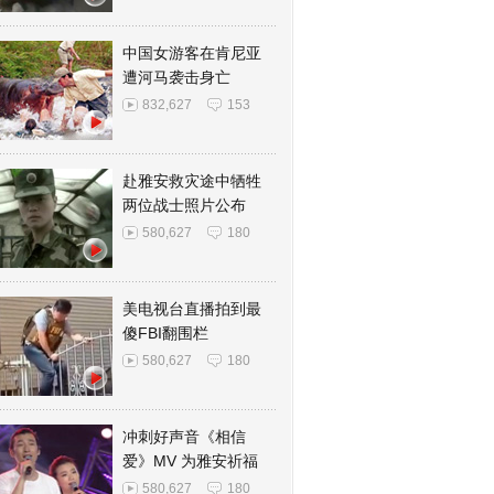
中国女游客在肯尼亚
遭河马袭击身亡
832,627
153
赴雅安救灾途中牺牲
两位战士照片公布
580,627
180
美电视台直播拍到最
傻FBI翻围栏
580,627
180
冲刺好声音《相信
爱》MV 为雅安祈福
580,627
180