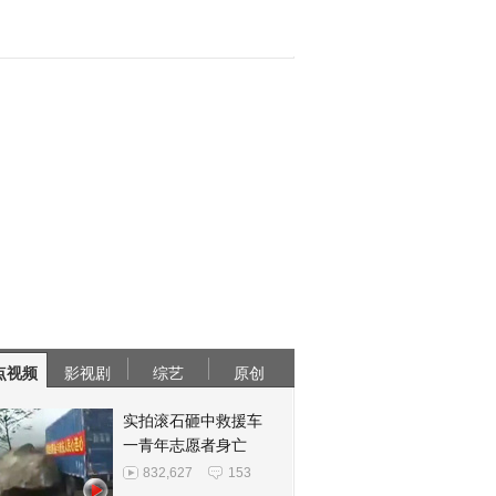
点视频
影视剧
综艺
原创
实拍滚石砸中救援车
一青年志愿者身亡
832,627
153