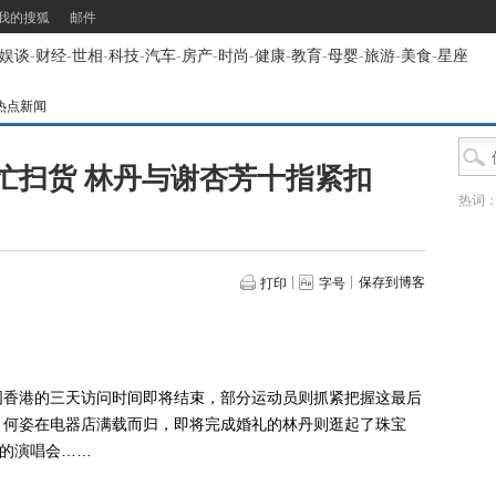
我的搜狐
邮件
娱谈
-
财经
-
世相
-
科技
-
汽车
-
房产
-
时尚
-
健康
-
教育
-
母婴
-
旅游
-
美食
-
星座
热点新闻
忙扫货 林丹与谢杏芳十指紧扣
热词
保存到博客
打印
字号
香港的三天访问时间即将结束，部分运动员则抓紧把握这最后
，何姿在电器店满载而归，即将完成婚礼的林丹则逛起了珠宝
迅的演唱会……