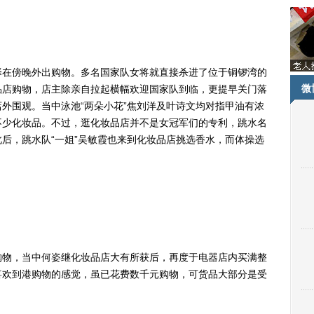
在傍晚外出购物。多名国家队女将就直接杀进了位于铜锣湾的
微
品店购物，店主除亲自拉起横幅欢迎国家队到临，更提早关门落
外围观。当中泳池“两朵小花”焦刘洋及叶诗文均对指甲油有浓
不少化妆品。不过，逛化妆品店并不是女冠军们的专利，跳水名
后，跳水队“一姐”吴敏霞也来到化妆品店挑选香水，而体操选
物，当中何姿继化妆品店大有所获后，再度于电器店内买满整
喜欢到港购物的感觉，虽已花费数千元购物，可货品大部分是受