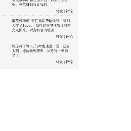
发现成功不会让你幸福，和人分享才
会。当你赚到很多钱时…
转发
|
评论
李英俊律师
哥们充话费输错号，替别
人交了100元，就打过去电话想让对方
充点回来。对方特郁闷地说…
转发
|
评论
急诊科于莺
出门时发现没下雪，还有
太阳，还能看到蓝天，惊呼这一天值
了！
转发
|
评论