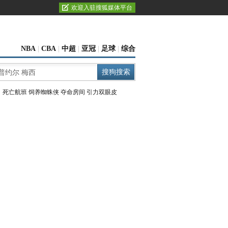
欢迎入驻搜狐媒体平台
NBA
|
CBA
|
中超
|
亚冠
|
足球
|
综合
：
死亡航班
饲养蜘蛛侠
夺命房间
引力双眼皮