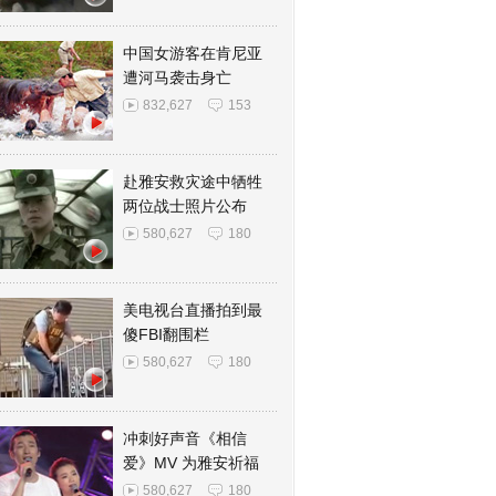
中国女游客在肯尼亚
遭河马袭击身亡
832,627
153
赴雅安救灾途中牺牲
两位战士照片公布
580,627
180
美电视台直播拍到最
傻FBI翻围栏
580,627
180
冲刺好声音《相信
爱》MV 为雅安祈福
580,627
180