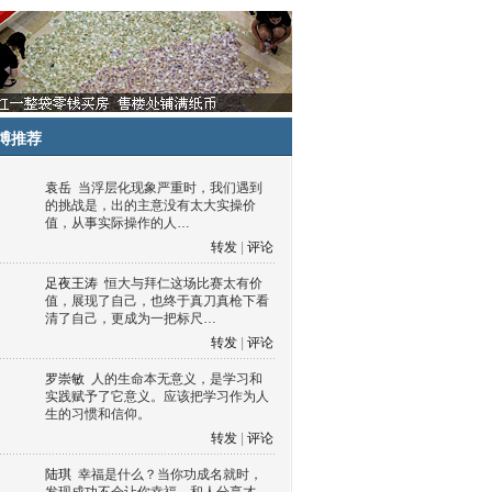
博推荐
袁岳
当浮层化现象严重时，我们遇到
的挑战是，出的主意没有太大实操价
值，从事实际操作的人…
转发
|
评论
足夜王涛
恒大与拜仁这场比赛太有价
值，展现了自己，也终于真刀真枪下看
清了自己，更成为一把标尺…
转发
|
评论
罗崇敏
人的生命本无意义，是学习和
实践赋予了它意义。应该把学习作为人
生的习惯和信仰。
转发
|
评论
陆琪
幸福是什么？当你功成名就时，