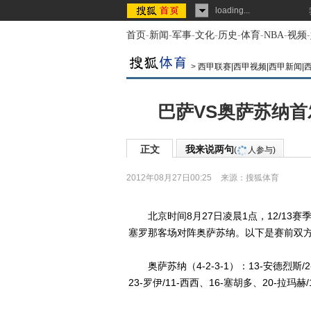
loading...
首页
-
新闻
-
军事
-
文化
-
历史
-
体育
-
NBA
-
视频
-
>
西甲联赛|西甲视频|西甲新闻|
巴萨VS奥萨苏纳首
正文
我来说两句
(
人参与)
2012年08月27日00:25
来源：
搜狐体育
北京时间8月27日凌晨1点，12/13
塞罗那客场对阵奥萨苏纳。以下是赛前双
奥萨苏纳（4-2-3-1）：13-安德烈斯/2
23-罗伊/11-西西、16-塞胡多、20-拉玛赫