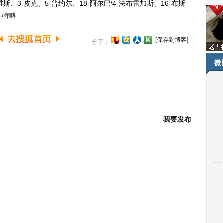
维斯、3-皮克、5-普约尔、18-阿尔巴/4-法布雷加斯、16-布斯
7-特略
[保存到博客]
分享：
微
我要发布