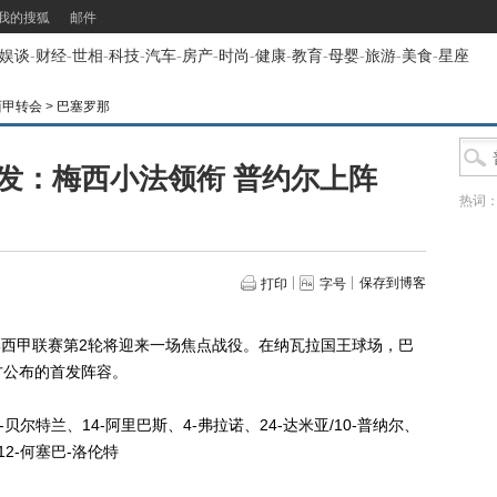
我的搜狐
邮件
娱谈
-
财经
-
世相
-
科技
-
汽车
-
房产
-
时尚
-
健康
-
教育
-
母婴
-
旅游
-
美食
-
星座
西甲转会
>
巴塞罗那
发：梅西小法领衔 普约尔上阵
热词
保存到博客
打印
字号
赛季西甲联赛第2轮将迎来一场焦点战役。在纳瓦拉国王球场，巴
方公布的首发阵容。
-贝尔特兰、14-阿里巴斯、4-弗拉诺、24-达米亚/10-普纳尔、
/12-何塞巴-洛伦特