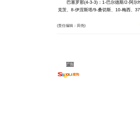
巴塞罗那(4-3-3)：1-巴尔德斯/2-阿尔
克茨、8-伊涅斯塔/9-桑切斯、10-梅西、3
(责任编辑：田尧)
广告