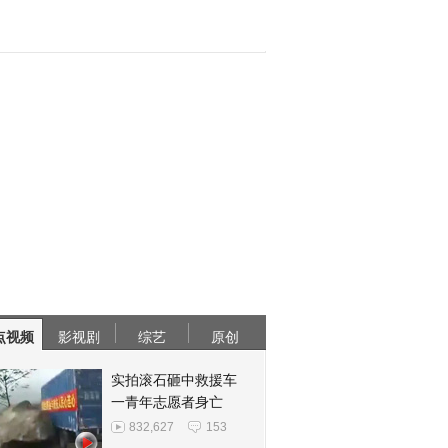
点视频
影视剧
综艺
原创
实拍滚石砸中救援车
一青年志愿者身亡
832,627
153