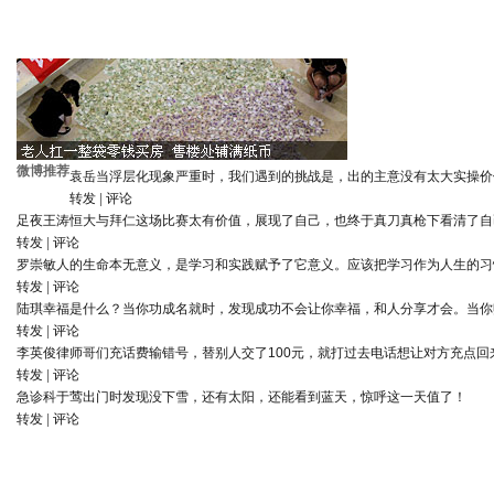
微博推荐
袁岳
当浮层化现象严重时，我们遇到的挑战是，出的主意没有太大实操价
转发
|
评论
足夜王涛
恒大与拜仁这场比赛太有价值，展现了自己，也终于真刀真枪下看清了自
转发
|
评论
罗崇敏
人的生命本无意义，是学习和实践赋予了它意义。应该把学习作为人生的习
转发
|
评论
陆琪
幸福是什么？当你功成名就时，发现成功不会让你幸福，和人分享才会。当你
转发
|
评论
李英俊律师
哥们充话费输错号，替别人交了100元，就打过去电话想让对方充点回
转发
|
评论
急诊科于莺
出门时发现没下雪，还有太阳，还能看到蓝天，惊呼这一天值了！
转发
|
评论