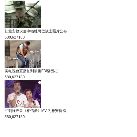
赴雅安救灾途中牺牲两位战士照片公布
580,627
180
美电视台直播拍到最傻FBI翻围栏
580,627
180
冲刺好声音《相信爱》MV 为雅安祈福
580,627
180