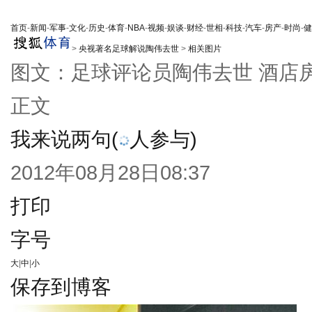
首页
-
新闻
-
军事
-
文化
-
历史
-
体育
-
NBA
-
视频
-
娱谈
-
财经
-
世相
-
科技
-
汽车
-
房产
-
时尚
-
健
>
央视著名足球解说陶伟去世
>
相关图片
图文：足球评论员陶伟去世 酒店
正文
我来说两句
(
人参与)
2012年08月28日08:37
打印
字号
大
|
中
|
小
保存到博客