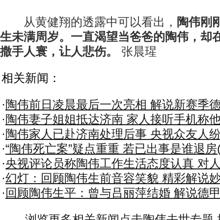
从黄健翔的透露中可以看出，
陶伟刚
生未满周岁。一直渴望当爸爸的陶伟，却
撒手人寰，让人悲伤。
张晨瑆
相关新闻：
·
陶伟前日凌晨最后一次亮相 解说新赛季
·
陶伟妻子姐姐抵达济南 家人接听手机称
·
陶伟家人已赴济南处理后事 央视众友人
·
“陶伟死亡案”疑点重重 若已出事是谁退房(
·
央视评论员称陶伟工作生活态度认真 对
·
幻灯：回顾陶伟生前音容笑貌 精彩解说
·
回顾陶伟生平：曾与吕丽萍结婚 解说德
浏览更多相关新闻点击陶伟去世专题