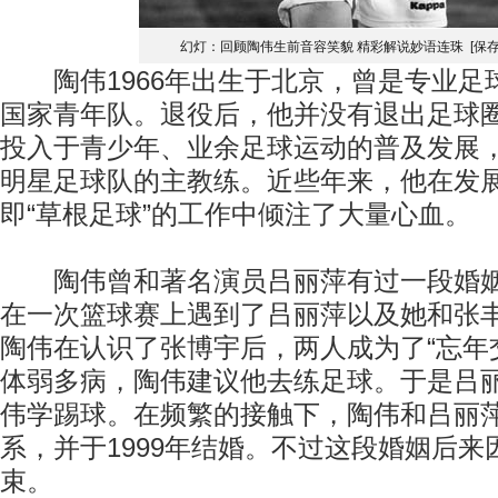
幻灯：回顾陶伟生前音容笑貌 精彩解说妙语连珠
[保
陶伟1966年出生于北京，曾是专业足
国家青年队。退役后，他并没有退出足球
投入于青少年、业余足球运动的普及发展
明星足球队的主教练。近些年来，他在发
即“草根足球”的工作中倾注了大量心血。
陶伟曾和著名演员吕丽萍有过一段婚姻。
在一次篮球赛上遇到了吕丽萍以及她和张
陶伟在认识了张博宇后，两人成为了“忘年
体弱多病，陶伟建议他去练足球。于是吕
伟学踢球。在频繁的接触下，陶伟和吕丽
系，并于1999年结婚。不过这段婚姻后来
束。