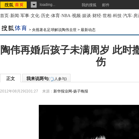
loading...
我的搜狐
邮件
首页
-
新闻
-
军事
-
文化
-
历史
-
体育
-
NBA
-
视频
-
娱谈
-
财经
-
世相
-
科技
-
汽车
-
房
>
央视著名足球解说陶伟去世
>
最新动态
陶伟再婚后孩子未满周岁 此时
伤
正文
我来说两句
(
人参与)
2012年08月29日01:27
来源：
新华报业网-扬子晚报