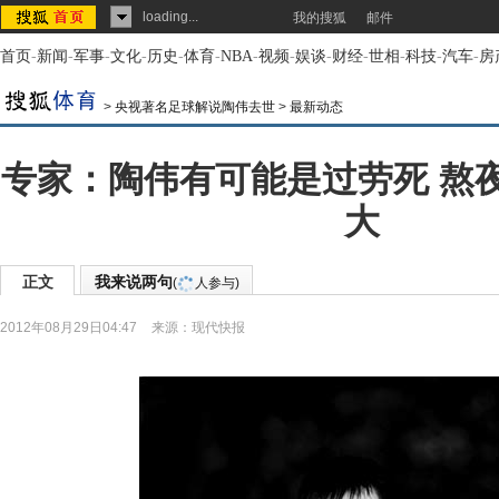
loading...
我的搜狐
邮件
首页
-
新闻
-
军事
-
文化
-
历史
-
体育
-
NBA
-
视频
-
娱谈
-
财经
-
世相
-
科技
-
汽车
-
房
>
央视著名足球解说陶伟去世
>
最新动态
专家：陶伟有可能是过劳死 熬
大
正文
我来说两句
(
人参与)
2012年08月29日04:47
来源：
现代快报