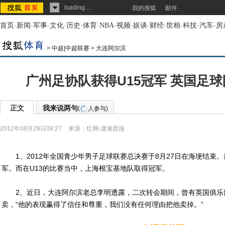
loading...
我的搜狐
邮件
首页
-
新闻
-
军事
-
文化
-
历史
-
体育
-
NBA
-
视频
-
娱谈
-
财经
-
世相
-
科技
-
汽车
-
房
>
中超|中超联赛
>
大连阿尔滨
广州足协队获得U15冠军 英国足
正文
我来说两句
(
人参与)
2012年08月29日08:27
来源：
红网-潇湘晨报
1、2012年全国青少年男子足球联赛总决赛于8月27日在海埂结束。
军。而在U13的比赛当中，上海根宝基地队取得冠军。
2、近日，大连阿尔滨老总李明透露，二次转会期间，曾有英国俱乐
卖，“他的表现赢得了信任和尊重，我们没有任何理由把他卖掉。”