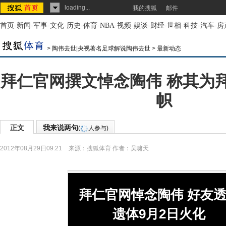
loading...
我的搜狐
邮件
首页
-
新闻
-
军事
-
文化
-
历史
-
体育
-
NBA
-
视频
-
娱谈
-
财经
-
世相
-
科技
-
汽车
-
房
>
陶伟去世|央视著名足球解说陶伟去世
>
最新动态
拜仁官网撰文悼念陶伟 称其为
帜
正文
我来说两句
(
人参与)
2012年08月29日09:21
来源：
搜狐体育
作者：吴啸天
拜仁官网悼念陶伟 好友
遗体9月2日火化