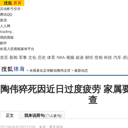
其他帐号登录：
腾讯QQ
新浪
人人网
loading...
我的搜狐
邮件
欢迎入驻搜狐媒体平台
首页
-
新闻
-
军事
-
文化
-
历史
-
体育
-
NBA
-
视频
-
娱谈
-
财经
-
世相
-
科技
-
汽车
-
房
>
央视著名足球解说陶伟去世
>
最新动态
陶伟猝死因近日过度疲劳 家属
查
正文
我来说两句
(
人参与)
2012年08月29日15:09
来源：
重庆晨报