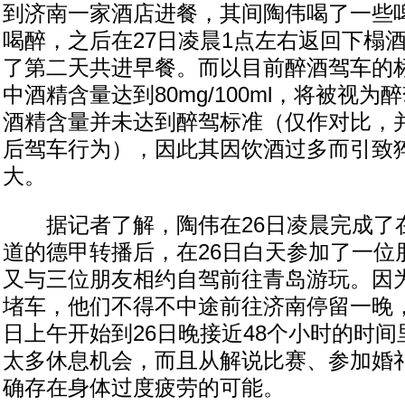
到济南一家酒店进餐，其间陶伟喝了一些
喝醉，之后在27日凌晨1点左右返回下榻
了第二天共进早餐。而以目前醉酒驾车的
中酒精含量达到80mg/100ml，将被视
酒精含量并未达到醉驾标准（仅作对比，
后驾车行为），因此其因饮酒过多而引致
大。
据记者了解，陶伟在26日凌晨完成了
道的德甲转播后，在26日白天参加了一位
又与三位朋友相约自驾前往青岛游玩。因
堵车，他们不得不中途前往济南停留一晚，
日上午开始到26日晚接近48个小时的时
太多休息机会，而且从解说比赛、参加婚
确存在身体过度疲劳的可能。